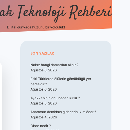
k Teknoloji Rehberi
Dijital dünyada huzurlu bir yolculuk!
vdcasino
Sidebar
SON YAZILAR
Nabız hangi damardan alınır ?
Ağustos 8, 2026
Eski Türklerde ölülerin gömüldüğü yer
neresidir ?
Ağustos 6, 2026
Ayakkabının önü neden kırılır ?
Ağustos 5, 2026
Apartman demirbaş giderlerini kim öder ?
Ağustos 4, 2026
Oboe nedir ?