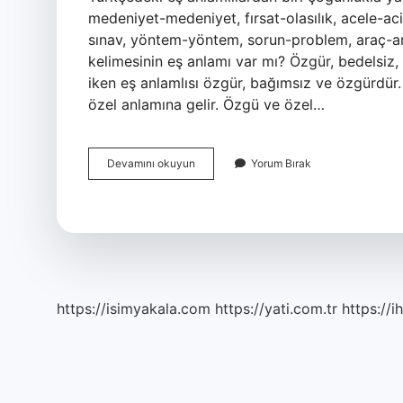
medeniyet-medeniyet, fırsat-olasılık, acele-acil
sınav, yöntem-yöntem, sorun-problem, araç-ara
kelimesinin eş anlamı var mı? Özgür, bedelsiz, k
iken eş anlamlısı özgür, bağımsız ve özgürdür. 
özel anlamına gelir. Özgü ve özel…
Özgü
Devamını okuyun
Yorum Bırak
Kelimesinin
Eş
Anlamlısı
Nedir
https://isimyakala.com
https://yati.com.tr
https://i