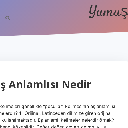
Yumuşa
ş Anlamlısı Nedir
kelimeleri genellikle “peculiar” kelimesinin eş anlamlısı
elerdir? 1- Orijinal: Latinceden dilimize giren orijinal
 kullanılmaktadır. Eş anlamlı kelimeler nelerdir örnek?
bancı kökenlidir. Değer-değer, cevap-cevap, yıl-yıl,