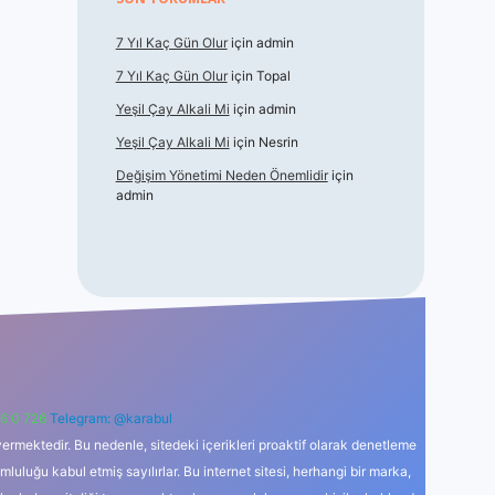
7 Yıl Kaç Gün Olur
için
admin
7 Yıl Kaç Gün Olur
için
Topal
Yeşil Çay Alkali Mi
için
admin
Yeşil Çay Alkali Mi
için
Nesrin
Değişim Yönetimi Neden Önemlidir
için
admin
6 0 726
Telegram: @karabul
ermektedir. Bu nedenle, sitedeki içerikleri proaktif olarak denetleme
uğu kabul etmiş sayılırlar. Bu internet sitesi, herhangi bir marka,