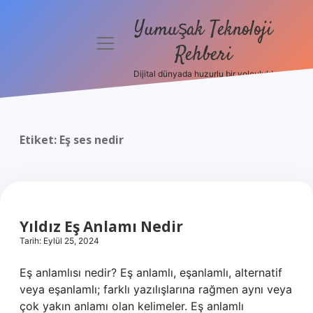
Yumuşak Teknoloji
menüyü
Rehberi
aç
Dijital dünyada huzurlu bir yolculuk!
Anasayfa
Gizlilik
Politikası
Etiket:
Eş ses nedir
Yasal Uyarı
Hakkımızda
Yıldız Eş Anlamı Nedir
Tarih: Eylül 25, 2024
Eş anlamlısı nedir? Eş anlamlı, eşanlamlı, alternatif
veya eşanlamlı; farklı yazılışlarına rağmen aynı veya
çok yakın anlamı olan kelimeler. Eş anlamlı