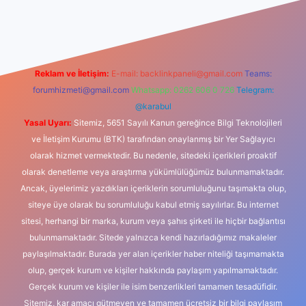
dcasino
Reklam ve İletişim:
E-mail:
backlinkpaneli@gmail.com
Teams:
forumhizmeti@gmail.com
Whatsapp: 0262 606 0 726
Telegram:
@karabul
Yasal Uyarı:
Sitemiz, 5651 Sayılı Kanun gereğince Bilgi Teknolojileri
ve İletişim Kurumu (BTK) tarafından onaylanmış bir Yer Sağlayıcı
olarak hizmet vermektedir. Bu nedenle, sitedeki içerikleri proaktif
olarak denetleme veya araştırma yükümlülüğümüz bulunmamaktadır.
Ancak, üyelerimiz yazdıkları içeriklerin sorumluluğunu taşımakta olup,
siteye üye olarak bu sorumluluğu kabul etmiş sayılırlar. Bu internet
sitesi, herhangi bir marka, kurum veya şahıs şirketi ile hiçbir bağlantısı
bulunmamaktadır. Sitede yalnızca kendi hazırladığımız makaleler
paylaşılmaktadır. Burada yer alan içerikler haber niteliği taşımamakta
olup, gerçek kurum ve kişiler hakkında paylaşım yapılmamaktadır.
Gerçek kurum ve kişiler ile isim benzerlikleri tamamen tesadüfidir.
Sitemiz, kar amacı gütmeyen ve tamamen ücretsiz bir bilgi paylaşım