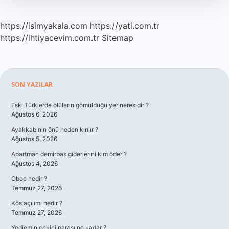
https://isimyakala.com
https://yati.com.tr
https://ihtiyacevim.com.tr
Sitemap
Sidebar
SON YAZILAR
Eski Türklerde ölülerin gömüldüğü yer neresidir ?
Ağustos 6, 2026
Ayakkabının önü neden kırılır ?
Ağustos 5, 2026
Apartman demirbaş giderlerini kim öder ?
Ağustos 4, 2026
Oboe nedir ?
Temmuz 27, 2026
Kös açılımı nedir ?
Temmuz 27, 2026
Yediemin çekici parası ne kadar ?