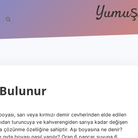
Yumuşa
 Bulunur
 boyası, sarı veya kırmızı demir cevherinden elde edilen
ızıdan turuncuya ve kahverengiden sarıya kadar değişen
çözünme özelliğine sahiptir. Aşı boyasına ne denir?
gıda boyası nasıl yapılır? Oran 6 pancar suyuna 6