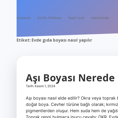
Anasayfa
Gizlilik Politikası
Yasal Uyarı
Hakkımızda
Etiket:
Evde gıda boyası nasıl yapılır
Aşı Boyası Nerede
Tarih: Kasım 1, 2024
Aşı boyası nasıl elde edilir? Okra veya toprak
doğal boya. Cevher türüne bağlı olarak; kırm
pigmentlerden oluşur. Hem suda hem de yağda 
Toprak rengi bulmaca ipucu cevabı; OKR. Evde 