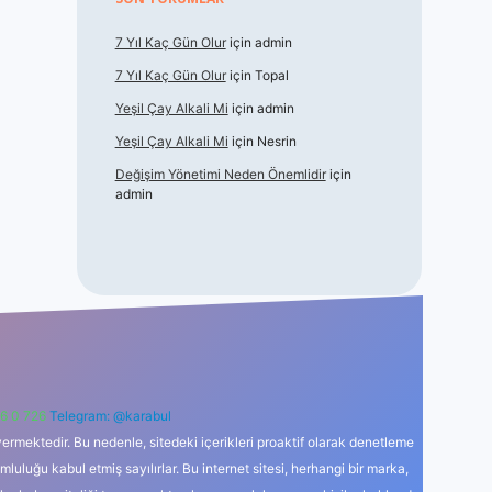
7 Yıl Kaç Gün Olur
için
admin
7 Yıl Kaç Gün Olur
için
Topal
Yeşil Çay Alkali Mi
için
admin
Yeşil Çay Alkali Mi
için
Nesrin
Değişim Yönetimi Neden Önemlidir
için
admin
6 0 726
Telegram: @karabul
ermektedir. Bu nedenle, sitedeki içerikleri proaktif olarak denetleme
uğu kabul etmiş sayılırlar. Bu internet sitesi, herhangi bir marka,