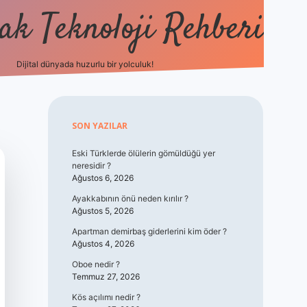
k Teknoloji Rehberi
Dijital dünyada huzurlu bir yolculuk!
vdcasino
Sidebar
SON YAZILAR
Eski Türklerde ölülerin gömüldüğü yer
neresidir ?
Ağustos 6, 2026
Ayakkabının önü neden kırılır ?
Ağustos 5, 2026
Apartman demirbaş giderlerini kim öder ?
Ağustos 4, 2026
Oboe nedir ?
Temmuz 27, 2026
Kös açılımı nedir ?