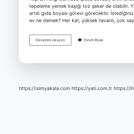
tepeleme yemek kaşığı toz şeker de olabilir. Ya 
artık gıda boyası görevi görecektir. İstediğini
ev ne demek? Her kat, yüksek tavanlı, çok sa
Aşı
Devamını okuyun
Yorum Bırak
Boyası
Nerede
Bulunur
https://isimyakala.com
https://yati.com.tr
https://i