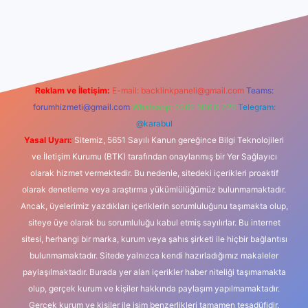
casino
Reklam ve İletişim:
E-mail:
backlinkpaneli@gmail.com
Teams:
forumhizmeti@gmail.com
Whatsapp: 0262 606 0 726
Telegram:
@karabul
Yasal Uyarı:
Sitemiz, 5651 Sayılı Kanun gereğince Bilgi Teknolojileri
ve İletişim Kurumu (BTK) tarafından onaylanmış bir Yer Sağlayıcı
olarak hizmet vermektedir. Bu nedenle, sitedeki içerikleri proaktif
olarak denetleme veya araştırma yükümlülüğümüz bulunmamaktadır.
Ancak, üyelerimiz yazdıkları içeriklerin sorumluluğunu taşımakta olup,
siteye üye olarak bu sorumluluğu kabul etmiş sayılırlar. Bu internet
sitesi, herhangi bir marka, kurum veya şahıs şirketi ile hiçbir bağlantısı
bulunmamaktadır. Sitede yalnızca kendi hazırladığımız makaleler
paylaşılmaktadır. Burada yer alan içerikler haber niteliği taşımamakta
olup, gerçek kurum ve kişiler hakkında paylaşım yapılmamaktadır.
Gerçek kurum ve kişiler ile isim benzerlikleri tamamen tesadüfidir.