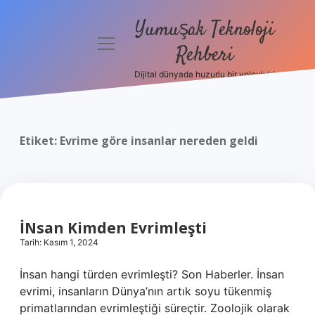
Yumuşak Teknoloji
menüyü
Rehberi
aç
Dijital dünyada huzurlu bir yolculuk!
Anasayfa
Gizlilik
Politikası
Etiket:
Evrime göre insanlar nereden geldi
Yasal Uyarı
Hakkımızda
İNsan Kimden Evrimleşti
Tarih: Kasım 1, 2024
İnsan hangi türden evrimleşti? Son Haberler. İnsan
evrimi, insanların Dünya’nın artık soyu tükenmiş
primatlarından evrimleştiği süreçtir. Zoolojik olarak