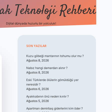
k Teknoloji Rehberi
Dijital dünyada huzurlu bir yolculuk!
vdcasino
Sidebar
SON YAZILAR
Kuzu göbeği mantarının tohumu olur mu ?
Ağustos 8, 2026
Nabız hangi damardan alınır ?
Ağustos 8, 2026
Eski Türklerde ölülerin gömüldüğü yer
neresidir ?
Ağustos 6, 2026
Ayakkabının önü neden kırılır ?
Ağustos 5, 2026
Apartman demirbaş giderlerini kim öder ?