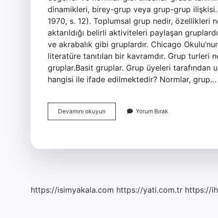
dinamikleri, birey-grup veya grup-grup ilişkisi.
1970, s. 12). Toplumsal grup nedir, özellikleri ne
aktarıldığı belirli aktiviteleri paylaşan gruplar
ve akrabalık gibi gruplardır. Chicago Okulu’nu
literatüre tanıtılan bir kavramdır. Grup turleri
gruplar.Basit gruplar. Grup üyeleri tarafından
hangisi ile ifade edilmektedir? Normlar, grup…
Grup
Devamını okuyun
Yorum Bırak
Üyeleri
Tarafından
Uygun
Görülen
Davranış
Kalıpları
Ne
Ile
https://isimyakala.com
https://yati.com.tr
https://i
Ifade
Edilir