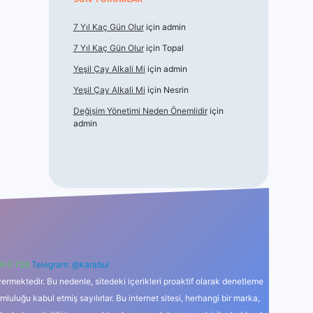
7 Yıl Kaç Gün Olur
için
admin
7 Yıl Kaç Gün Olur
için
Topal
Yeşil Çay Alkali Mi
için
admin
Yeşil Çay Alkali Mi
için
Nesrin
Değişim Yönetimi Neden Önemlidir
için
admin
6 0 726
Telegram: @karabul
ermektedir. Bu nedenle, sitedeki içerikleri proaktif olarak denetleme
uğu kabul etmiş sayılırlar. Bu internet sitesi, herhangi bir marka,