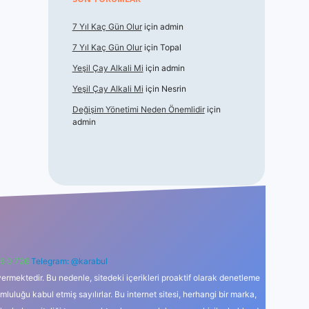
7 Yıl Kaç Gün Olur
için
admin
7 Yıl Kaç Gün Olur
için
Topal
Yeşil Çay Alkali Mi
için
admin
Yeşil Çay Alkali Mi
için
Nesrin
Değişim Yönetimi Neden Önemlidir
için
admin
6 0 726
Telegram: @karabul
ermektedir. Bu nedenle, sitedeki içerikleri proaktif olarak denetleme
uğu kabul etmiş sayılırlar. Bu internet sitesi, herhangi bir marka,