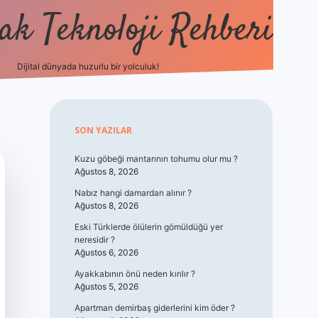
k Teknoloji Rehberi
Dijital dünyada huzurlu bir yolculuk!
vdcasino
Sidebar
SON YAZILAR
Kuzu göbeği mantarının tohumu olur mu ?
Ağustos 8, 2026
Nabız hangi damardan alınır ?
Ağustos 8, 2026
Eski Türklerde ölülerin gömüldüğü yer
neresidir ?
Ağustos 6, 2026
Ayakkabının önü neden kırılır ?
Ağustos 5, 2026
Apartman demirbaş giderlerini kim öder ?