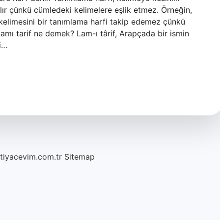
rılır çünkü cümledeki kelimelere eşlik etmez. Örneğin,
’ kelimesini bir tanımlama harfi takip edemez çünkü
amı tarif ne demek? Lam-ı târif, Arapçada bir ismin
ni…
htiyacevim.com.tr
Sitemap