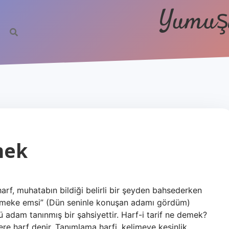
Yumuşa
mek
 harf, muhatabın bildiği belirli bir şeyden bahsederken
kellemeke emsi” (Dün seninle konuşan adamı gördüm)
 adam tanınmış bir şahsiyettir. Harf-i tarif ne demek?
re harf denir. Tanımlama harfi, kelimeye kesinlik