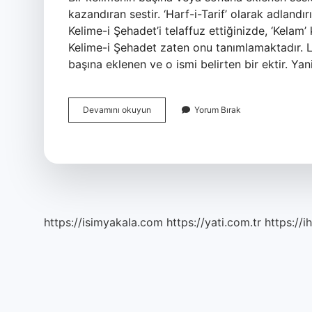
kazandıran sestir. ‘Harf-i-Tarif’ olarak adlandı
Kelime-i Şehadet’i telaffuz ettiğinizde, ‘Kelam
Kelime-i Şehadet zaten onu tanımlamaktadır. L
başına eklenen ve o ismi belirten bir ektir. Ya
Ahd-
Devamını okuyun
Yorum Bırak
I
Zihni
Ne
Demek
https://isimyakala.com
https://yati.com.tr
https://i