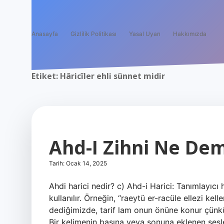
Anasayfa
Gizlilik Politikası
Yasal Uyarı
Hakkımızda
Etiket:
Hâricîler ehli sünnet midir
Ahd-I Zihni Ne De
Tarih: Ocak 14, 2025
Ahdi harici nedir? c) Ahd-i Harici: Tanımlayıcı
kullanılır. Örneğin, “raeytü er-racüle ellezi 
dediğimizde, tarif lam onun önüne konur çünkü
Bir kelimenin başına veya sonuna eklenen sesle