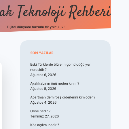
k Teknoloji Rehberi
Dijital dünyada huzurlu bir yolculuk!
vdcasino
Sidebar
SON YAZILAR
Eski Türklerde ölülerin gömüldüğü yer
neresidir ?
Ağustos 6, 2026
Ayakkabının önü neden kırılır ?
Ağustos 5, 2026
Apartman demirbaş giderlerini kim öder ?
Ağustos 4, 2026
Oboe nedir ?
Temmuz 27, 2026
Kös açılımı nedir ?