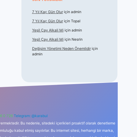
7 Yıl Kaç Gün Olur
için
admin
7 Yıl Kaç Gün Olur
için
Topal
Yeşil Çay Alkali Mi
için
admin
Yeşil Çay Alkali Mi
için
Nesrin
Değişim Yönetimi Neden Önemlidir
için
admin
6 0 726
Telegram: @karabul
ermektedir. Bu nedenle, sitedeki içerikleri proaktif olarak denetleme
uğu kabul etmiş sayılırlar. Bu internet sitesi, herhangi bir marka,