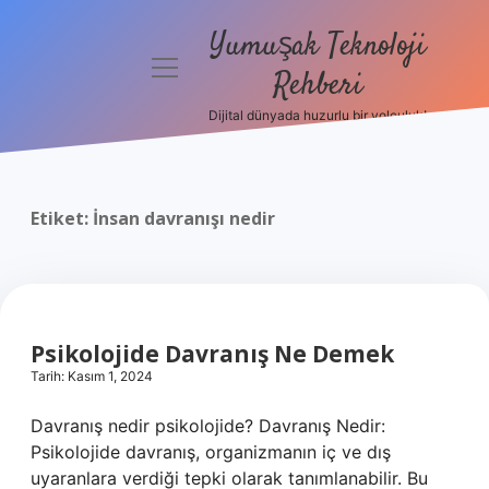
Yumuşak Teknoloji
menüyü
Rehberi
aç
Dijital dünyada huzurlu bir yolculuk!
Anasayfa
Gizlilik
Politikası
Etiket:
İnsan davranışı nedir
Yasal Uyarı
Hakkımızda
Psikolojide Davranış Ne Demek
Tarih: Kasım 1, 2024
Davranış nedir psikolojide? Davranış Nedir:
Psikolojide davranış, organizmanın iç ve dış
uyaranlara verdiği tepki olarak tanımlanabilir. Bu