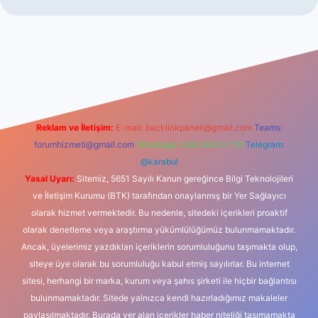
dcasino
Reklam ve İletişim:
E-mail:
backlinkpaneli@gmail.com
Teams:
forumhizmeti@gmail.com
Whatsapp: 0262 606 0 726
Telegram:
@karabul
Yasal Uyarı:
Sitemiz, 5651 Sayılı Kanun gereğince Bilgi Teknolojileri
ve İletişim Kurumu (BTK) tarafından onaylanmış bir Yer Sağlayıcı
olarak hizmet vermektedir. Bu nedenle, sitedeki içerikleri proaktif
olarak denetleme veya araştırma yükümlülüğümüz bulunmamaktadır.
Ancak, üyelerimiz yazdıkları içeriklerin sorumluluğunu taşımakta olup,
siteye üye olarak bu sorumluluğu kabul etmiş sayılırlar. Bu internet
sitesi, herhangi bir marka, kurum veya şahıs şirketi ile hiçbir bağlantısı
bulunmamaktadır. Sitede yalnızca kendi hazırladığımız makaleler
paylaşılmaktadır. Burada yer alan içerikler haber niteliği taşımamakta