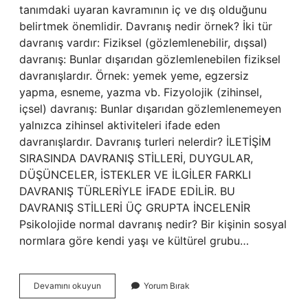
tanımdaki uyaran kavramının iç ve dış olduğunu
belirtmek önemlidir. Davranış nedir örnek? İki tür
davranış vardır: Fiziksel (gözlemlenebilir, dışsal)
davranış: Bunlar dışarıdan gözlemlenebilen fiziksel
davranışlardır. Örnek: yemek yeme, egzersiz
yapma, esneme, yazma vb. Fizyolojik (zihinsel,
içsel) davranış: Bunlar dışarıdan gözlemlenemeyen
yalnızca zihinsel aktiviteleri ifade eden
davranışlardır. Davranış turleri nelerdir? İLETİŞİM
SIRASINDA DAVRANIŞ STİLLERİ, DUYGULAR,
DÜŞÜNCELER, İSTEKLER VE İLGİLER FARKLI
DAVRANIŞ TÜRLERİYLE İFADE EDİLİR. BU
DAVRANIŞ STİLLERİ ÜÇ GRUPTA İNCELENİR
Psikolojide normal davranış nedir? Bir kişinin sosyal
normlara göre kendi yaşı ve kültürel grubu…
Psikolojide
Devamını okuyun
Yorum Bırak
Davranış