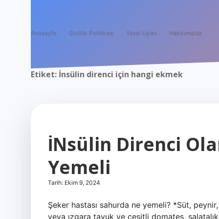
Anasayfa
Gizlilik Politikası
Yasal Uyarı
Hakkımızda
Etiket:
İnsülin direnci için hangi ekmek
İNsülin Direnci O
Yemeli
Tarih: Ekim 9, 2024
Şeker hastası sahurda ne yemeli? *Süt, peynir,
veya ızgara tavuk ve çeşitli domates, salatalık