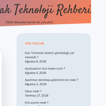
k Teknoloji Rehberi
Dijital dünyada huzurlu bir yolculuk!
vdcasino
Sidebar
SON YAZILAR
Eski Türklerde ölülerin gömüldüğü yer
neresidir ?
Ağustos 6, 2026
Ayakkabının önü neden kırılır ?
Ağustos 5, 2026
Apartman demirbaş giderlerini kim öder ?
Ağustos 4, 2026
Oboe nedir ?
Temmuz 27, 2026
Kös açılımı nedir ?