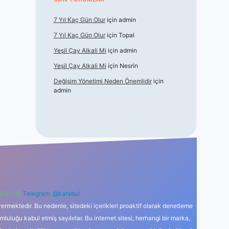
7 Yıl Kaç Gün Olur
için
admin
7 Yıl Kaç Gün Olur
için
Topal
Yeşil Çay Alkali Mi
için
admin
Yeşil Çay Alkali Mi
için
Nesrin
Değişim Yönetimi Neden Önemlidir
için
admin
6 0 726
Telegram: @karabul
ermektedir. Bu nedenle, sitedeki içerikleri proaktif olarak denetleme
uğu kabul etmiş sayılırlar. Bu internet sitesi, herhangi bir marka,