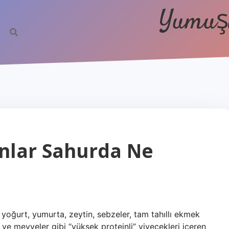
Yumuşa
lanlar Sahurda Ne
 yoğurt, yumurta, zeytin, sebzeler, tam tahıllı ekmek
 ve meyveler gibi “yüksek proteinli” yiyecekleri içeren