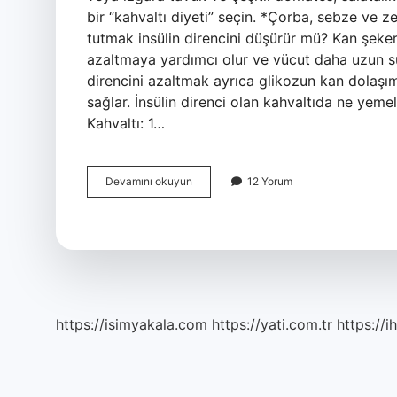
bir “kahvaltı diyeti” seçin. *Çorba, sebze ve z
tutmak insülin direncini düşürür mü? Kan şekeri
azaltmaya yardımcı olur ve vücut daha uzun süre
direncini azaltmak ayrıca glikozun kan dolaşım
sağlar. İnsülin direnci olan kahvaltıda ne yemel
Kahvaltı: 1…
İNsülin
Devamını okuyun
12 Yorum
Direnci
Olanlar
Sahurda
Ne
Yemeli
https://isimyakala.com
https://yati.com.tr
https://i