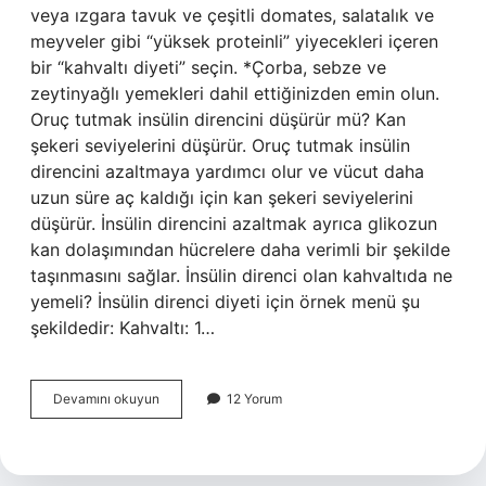
veya ızgara tavuk ve çeşitli domates, salatalık ve
meyveler gibi “yüksek proteinli” yiyecekleri içeren
bir “kahvaltı diyeti” seçin. *Çorba, sebze ve
zeytinyağlı yemekleri dahil ettiğinizden emin olun.
Oruç tutmak insülin direncini düşürür mü? Kan
şekeri seviyelerini düşürür. Oruç tutmak insülin
direncini azaltmaya yardımcı olur ve vücut daha
uzun süre aç kaldığı için kan şekeri seviyelerini
düşürür. İnsülin direncini azaltmak ayrıca glikozun
kan dolaşımından hücrelere daha verimli bir şekilde
taşınmasını sağlar. İnsülin direnci olan kahvaltıda ne
yemeli? İnsülin direnci diyeti için örnek menü şu
şekildedir: Kahvaltı: 1…
İNsülin
Devamını okuyun
12 Yorum
Direnci
Olanlar
Sahurda
Ne