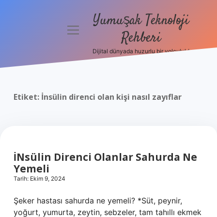
Yumuşak Teknoloji
menüyü
Rehberi
aç
Dijital dünyada huzurlu bir yolculuk!
Anasayfa
Gizlilik
Politikası
Etiket:
İnsülin direnci olan kişi nasıl zayıflar
Yasal Uyarı
Hakkımızda
İNsülin Direnci Olanlar Sahurda Ne
Yemeli
Tarih: Ekim 9, 2024
Şeker hastası sahurda ne yemeli? *Süt, peynir,
yoğurt, yumurta, zeytin, sebzeler, tam tahıllı ekmek