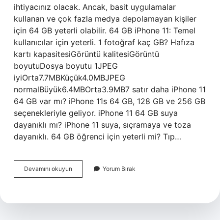
ihtiyacınız olacak. Ancak, basit uygulamalar
kullanan ve çok fazla medya depolamayan kişiler
için 64 GB yeterli olabilir. 64 GB iPhone 11: Temel
kullanıcılar için yeterli. 1 fotoğraf kaç GB? Hafıza
kartı kapasitesiGörüntü kalitesiGörüntü
boyutuDosya boyutu 1JPEG
iyiOrta7.7MBKüçük4.0MBJPEG
normalBüyük6.4MBOrta3.9MB7 satır daha iPhone 11
64 GB var mı? iPhone 11s 64 GB, 128 GB ve 256 GB
seçenekleriyle geliyor. iPhone 11 64 GB suya
dayanıklı mı? iPhone 11 suya, sıçramaya ve toza
dayanıklı. 64 GB öğrenci için yeterli mi? Tıp…
64
Devamını okuyun
Yorum Bırak
Gb
Iphone
Kaç
Fotoğraf
Alır