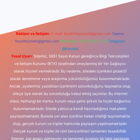
dcasino
Reklam ve İletişim:
E-mail:
backlinkpaneli@gmail.com
Teams:
forumhizmeti@gmail.com
Whatsapp: 0262 606 0 726
Telegram:
@karabul
Yasal Uyarı:
Sitemiz, 5651 Sayılı Kanun gereğince Bilgi Teknolojileri
ve İletişim Kurumu (BTK) tarafından onaylanmış bir Yer Sağlayıcı
olarak hizmet vermektedir. Bu nedenle, sitedeki içerikleri proaktif
olarak denetleme veya araştırma yükümlülüğümüz bulunmamaktadır.
Ancak, üyelerimiz yazdıkları içeriklerin sorumluluğunu taşımakta olup,
siteye üye olarak bu sorumluluğu kabul etmiş sayılırlar. Bu internet
sitesi, herhangi bir marka, kurum veya şahıs şirketi ile hiçbir bağlantısı
bulunmamaktadır. Sitede yalnızca kendi hazırladığımız makaleler
paylaşılmaktadır. Burada yer alan içerikler haber niteliği taşımamakta
olup, gerçek kurum ve kişiler hakkında paylaşım yapılmamaktadır.
Gerçek kurum ve kişiler ile isim benzerlikleri tamamen tesadüfidir.
Sitemiz, kar amacı gütmeyen ve tamamen ücretsiz bir bilgi paylaşım