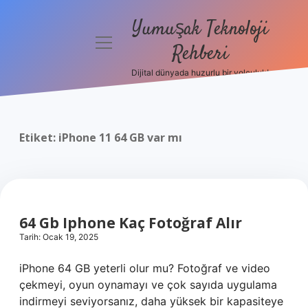
Yumuşak Teknoloji
menüyü
Rehberi
aç
Dijital dünyada huzurlu bir yolculuk!
Anasayfa
Gizlilik
Politikası
Etiket:
iPhone 11 64 GB var mı
Yasal Uyarı
Hakkımızda
64 Gb Iphone Kaç Fotoğraf Alır
Tarih: Ocak 19, 2025
iPhone 64 GB yeterli olur mu? Fotoğraf ve video
çekmeyi, oyun oynamayı ve çok sayıda uygulama
indirmeyi seviyorsanız, daha yüksek bir kapasiteye