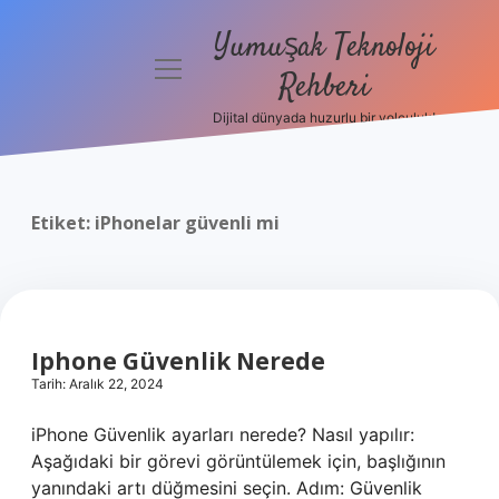
Yumuşak Teknoloji
menüyü
Rehberi
aç
Dijital dünyada huzurlu bir yolculuk!
Anasayfa
Gizlilik
Politikası
Etiket:
iPhonelar güvenli mi
Yasal Uyarı
Hakkımızda
Iphone Güvenlik Nerede
Tarih: Aralık 22, 2024
iPhone Güvenlik ayarları nerede? Nasıl yapılır:
Aşağıdaki bir görevi görüntülemek için, başlığının
yanındaki artı düğmesini seçin. Adım: Güvenlik