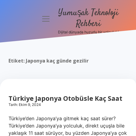
Yumuşak Teknoloji
menüyü
Rehberi
aç
Dijital dünyada huzurlu bir yolculuk!
Anasayfa
Gizlilik
Politikası
Etiket:
Japonya kaç günde gezilir
Yasal Uyarı
Hakkımızda
Türkiye Japonya Otobüsle Kaç Saat
Tarih: Ekim 9, 2024
Türkiye’den Japonya’ya gitmek kaç saat sürer?
Türkiye’den Japonya’ya yolculuk, direkt uçuşla bile
yaklaşık 11 saat sürüyor, bu yüzden Japonya’ya çok