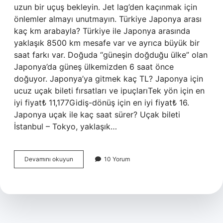
uzun bir uçuş bekleyin. Jet lag’den kaçınmak için
önlemler almayı unutmayın. Türkiye Japonya arası
kaç km arabayla? Türkiye ile Japonya arasında
yaklaşık 8500 km mesafe var ve ayrıca büyük bir
saat farkı var. Doğuda “güneşin doğduğu ülke” olan
Japonya’da güneş ülkemizden 6 saat önce
doğuyor. Japonya’ya gitmek kaç TL? Japonya için
ucuz uçak bileti fırsatları ve ipuçlarıTek yön için en
iyi fiyat₺ 11,177Gidiş-dönüş için en iyi fiyat₺ 16.
Japonya uçak ile kaç saat sürer? Uçak bileti
İstanbul – Tokyo, yaklaşık…
Türkiye
Devamını okuyun
10 Yorum
Japonya
Otobüsle
Kaç
Saat