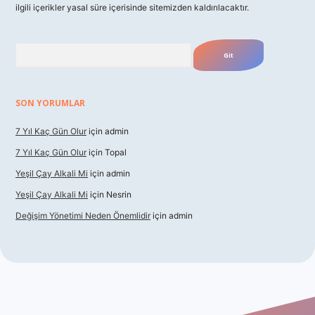
ilgili içerikler yasal süre içerisinde sitemizden kaldırılacaktır.
Arama
SON YORUMLAR
7 Yıl Kaç Gün Olur
için
admin
7 Yıl Kaç Gün Olur
için
Topal
Yeşil Çay Alkali Mi
için
admin
Yeşil Çay Alkali Mi
için
Nesrin
Değişim Yönetimi Neden Önemlidir
için
admin
casino