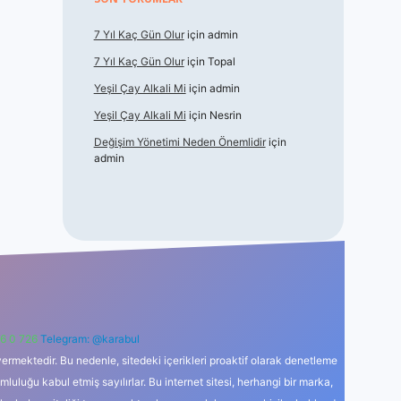
7 Yıl Kaç Gün Olur
için
admin
7 Yıl Kaç Gün Olur
için
Topal
Yeşil Çay Alkali Mi
için
admin
Yeşil Çay Alkali Mi
için
Nesrin
Değişim Yönetimi Neden Önemlidir
için
admin
6 0 726
Telegram: @karabul
ermektedir. Bu nedenle, sitedeki içerikleri proaktif olarak denetleme
uğu kabul etmiş sayılırlar. Bu internet sitesi, herhangi bir marka,