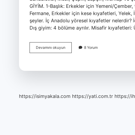
GİYİM. 1-Başlık: Erkekler için Yemeni/Çember, 
Fermane, Erkekler için kese kıyafetleri, Yelek, 
şeyler. İç Anadolu yöresel kıyafetler nelerdir?
Dış giyim: 4 bölüme ayrılır. Misafir kıyafetleri:
Yöresel
Devamını okuyun
8 Yorum
Kıyafet
Ne
Demektir
https://isimyakala.com
https://yati.com.tr
https://i