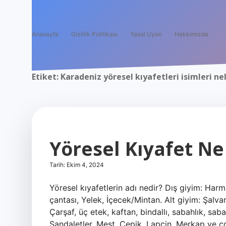
Anasayfa
Gizlilik Politikası
Yasal Uyarı
Hakkımızda
Etiket:
Karadeniz yöresel kıyafetleri isimleri ne
Yöresel Kıyafet N
Tarih: Ekim 4, 2024
Yöresel kıyafetlerin adı nedir? Dış giyim: Harm
çantası, Yelek, İçecek/Mintan. Alt giyim: Şalvar,
Çarşaf, üç etek, kaftan, bindallı, sabahlık, sa
Sandaletler, Mest, Çepik, Lapçin, Merkap ve ç