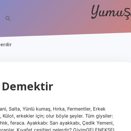
Yumuşa
lerdir
e Demektir
ani, Salta, Yünlü kumaş, Hırka, Fermentler, Erkek
 Külot, erkekler için; olur böyle şeyler. Tüm giysiler:
bahlık, feraca. Ayakkabı: Sarı ayakkabı, Çedik Yemeni,
oraplar. Kıyafet çeşitleri nelerdir? GiyimGELENEKSEL