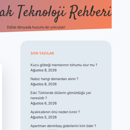
k Teknoloji Rehberi
Dijital dünyada huzurlu bir yolculuk!
vdcasino
Sidebar
SON YAZILAR
Kuzu göbeği mantarının tohumu olur mu ?
Ağustos 8, 2026
Nabız hangi damardan alınır ?
Ağustos 8, 2026
Eski Türklerde ölülerin gömüldüğü yer
neresidir ?
Ağustos 6, 2026
Ayakkabının önü neden kırılır ?
Ağustos 5, 2026
Apartman demirbaş giderlerini kim öder ?