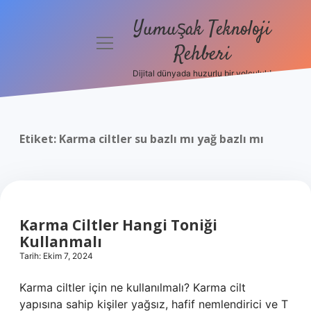
Yumuşak Teknoloji
menüyü
Rehberi
aç
Dijital dünyada huzurlu bir yolculuk!
Anasayfa
Gizlilik
Politikası
Etiket:
Karma ciltler su bazlı mı yağ bazlı mı
Yasal Uyarı
Hakkımızda
Karma Ciltler Hangi Toniği
Kullanmalı
Tarih: Ekim 7, 2024
Karma ciltler için ne kullanılmalı? Karma cilt
yapısına sahip kişiler yağsız, hafif nemlendirici ve T