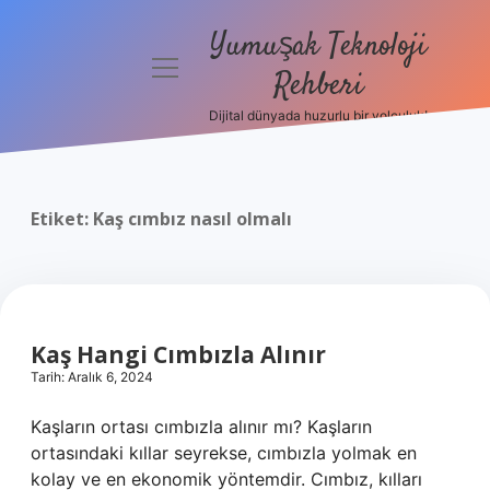
Yumuşak Teknoloji
menüyü
Rehberi
aç
Dijital dünyada huzurlu bir yolculuk!
Anasayfa
Gizlilik
Politikası
Etiket:
Kaş cımbız nasıl olmalı
Yasal Uyarı
Hakkımızda
Kaş Hangi Cımbızla Alınır
Tarih: Aralık 6, 2024
Kaşların ortası cımbızla alınır mı? Kaşların
ortasındaki kıllar seyrekse, cımbızla yolmak en
kolay ve en ekonomik yöntemdir. Cımbız, kılları