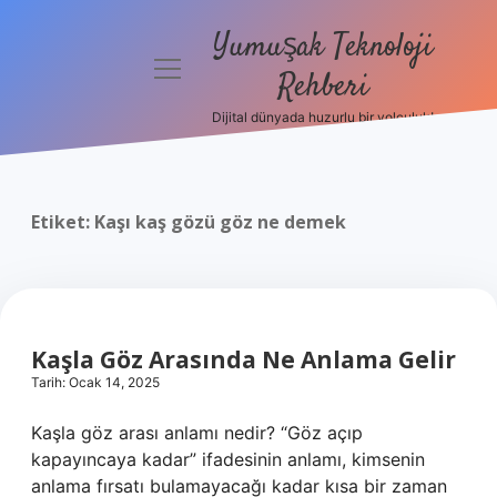
Yumuşak Teknoloji
menüyü
Rehberi
aç
Dijital dünyada huzurlu bir yolculuk!
Anasayfa
Gizlilik
Politikası
Etiket:
Kaşı kaş gözü göz ne demek
Yasal Uyarı
Hakkımızda
Kaşla Göz Arasında Ne Anlama Gelir
Tarih: Ocak 14, 2025
Kaşla göz arası anlamı nedir? “Göz açıp
kapayıncaya kadar” ifadesinin anlamı, kimsenin
anlama fırsatı bulamayacağı kadar kısa bir zaman