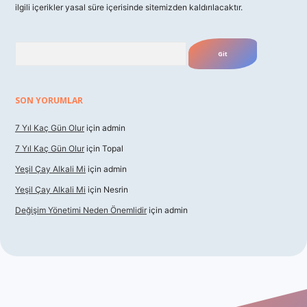
ilgili içerikler yasal süre içerisinde sitemizden kaldırılacaktır.
Arama
SON YORUMLAR
7 Yıl Kaç Gün Olur
için
admin
7 Yıl Kaç Gün Olur
için
Topal
Yeşil Çay Alkali Mi
için
admin
Yeşil Çay Alkali Mi
için
Nesrin
Değişim Yönetimi Neden Önemlidir
için
admin
casino