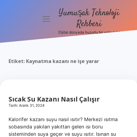
Yumuşak Teknoloji
menüyü
Rehberi
aç
Dijital dünyada huzurlu bir yolculuk!
Anasayfa
Gizlilik
Politikası
Etiket:
Kaynatma kazanı ne işe yarar
Yasal Uyarı
Hakkımızda
Sıcak Su Kazanı Nasıl Çalışır
Tarih: Aralık 31, 2024
Kalorifer kazanı suyu nasıl ısıtır? Merkezi ısıtma
sobasında yakılan yakıttan gelen ısı boru
sisteminden suya geçer ve suyu ısıtır. Isınan su