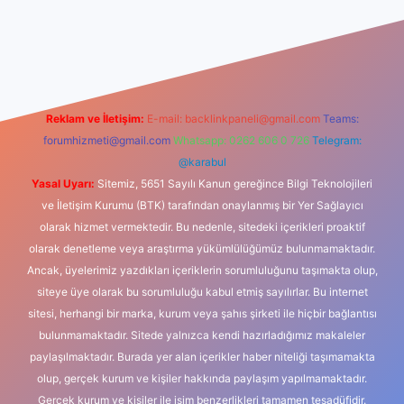
casino
Reklam ve İletişim:
E-mail:
backlinkpaneli@gmail.com
Teams:
forumhizmeti@gmail.com
Whatsapp: 0262 606 0 726
Telegram:
@karabul
Yasal Uyarı:
Sitemiz, 5651 Sayılı Kanun gereğince Bilgi Teknolojileri
ve İletişim Kurumu (BTK) tarafından onaylanmış bir Yer Sağlayıcı
olarak hizmet vermektedir. Bu nedenle, sitedeki içerikleri proaktif
olarak denetleme veya araştırma yükümlülüğümüz bulunmamaktadır.
Ancak, üyelerimiz yazdıkları içeriklerin sorumluluğunu taşımakta olup,
siteye üye olarak bu sorumluluğu kabul etmiş sayılırlar. Bu internet
sitesi, herhangi bir marka, kurum veya şahıs şirketi ile hiçbir bağlantısı
bulunmamaktadır. Sitede yalnızca kendi hazırladığımız makaleler
paylaşılmaktadır. Burada yer alan içerikler haber niteliği taşımamakta
olup, gerçek kurum ve kişiler hakkında paylaşım yapılmamaktadır.
Gerçek kurum ve kişiler ile isim benzerlikleri tamamen tesadüfidir.