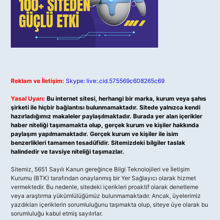
Reklam ve İletişim:
Skype: live:.cid.575569c608265c69
Yasal Uyarı:
Bu internet sitesi, herhangi bir marka, kurum veya şahıs
şirketi ile hiçbir bağlantısı bulunmamaktadır. Sitede yalnızca kendi
hazırladığımız makaleler paylaşılmaktadır. Burada yer alan içerikler
haber niteliği taşımamakta olup, gerçek kurum ve kişiler hakkında
paylaşım yapılmamaktadır. Gerçek kurum ve kişiler ile isim
benzerlikleri tamamen tesadüfidir. Sitemizdeki bilgiler taslak
halindedir ve tavsiye niteliği taşımazlar.
Sitemiz, 5651 Sayılı Kanun gereğince Bilgi Teknolojileri ve İletişim
Kurumu (BTK) tarafından onaylanmış bir Yer Sağlayıcı olarak hizmet
vermektedir. Bu nedenle, sitedeki içerikleri proaktif olarak denetleme
veya araştırma yükümlülüğümüz bulunmamaktadır. Ancak, üyelerimiz
yazdıkları içeriklerin sorumluluğunu taşımakta olup, siteye üye olarak bu
sorumluluğu kabul etmiş sayılırlar.