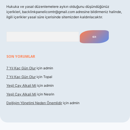
Hukuka ve yasal düzenlemelere aykırı olduğunu düşündüğünüz
içerikleri,
backlinkpanelicomtr@gmail.com
adresine bildirmeniz halinde,
ilgili içerikler yasal süre içerisinde sitemizden kaldırılacaktır.
Arama
SON YORUMLAR
7 Yıl Kaç Gün Olur
için
admin
7 Yıl Kaç Gün Olur
için
Topal
Yeşil Çay Alkali Mi
için
admin
Yeşil Çay Alkali Mi
için
Nesrin
Değişim Yönetimi Neden Önemlidir
için
admin