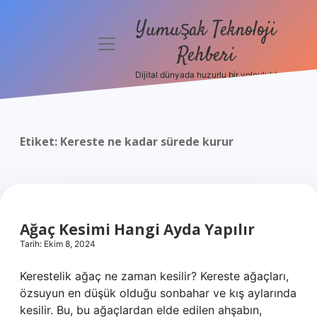
Yumuşak Teknoloji
menüyü
Rehberi
aç
Dijital dünyada huzurlu bir yolculuk!
Anasayfa
Gizlilik
Politikası
Etiket:
Kereste ne kadar sürede kurur
Yasal Uyarı
Hakkımızda
Ağaç Kesimi Hangi Ayda Yapılır
Tarih: Ekim 8, 2024
Kerestelik ağaç ne zaman kesilir? Kereste ağaçları,
özsuyun en düşük olduğu sonbahar ve kış aylarında
kesilir. Bu, bu ağaçlardan elde edilen ahşabın,