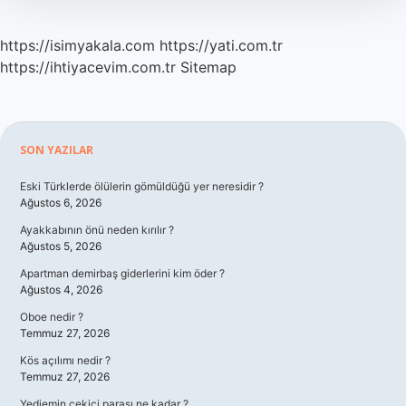
https://isimyakala.com
https://yati.com.tr
https://ihtiyacevim.com.tr
Sitemap
Sidebar
SON YAZILAR
Eski Türklerde ölülerin gömüldüğü yer neresidir ?
Ağustos 6, 2026
Ayakkabının önü neden kırılır ?
Ağustos 5, 2026
Apartman demirbaş giderlerini kim öder ?
Ağustos 4, 2026
Oboe nedir ?
Temmuz 27, 2026
Kös açılımı nedir ?
Temmuz 27, 2026
Yediemin çekici parası ne kadar ?