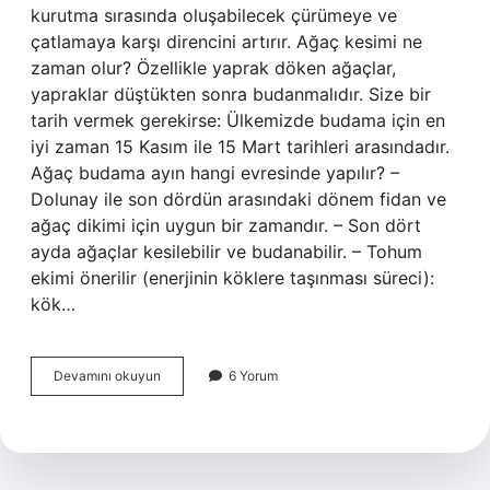
kurutma sırasında oluşabilecek çürümeye ve
çatlamaya karşı direncini artırır. Ağaç kesimi ne
zaman olur? Özellikle yaprak döken ağaçlar,
yapraklar düştükten sonra budanmalıdır. Size bir
tarih vermek gerekirse: Ülkemizde budama için en
iyi zaman 15 Kasım ile 15 Mart tarihleri ​​arasındadır.
Ağaç budama ayın hangi evresinde yapılır? –
Dolunay ile son dördün arasındaki dönem fidan ve
ağaç dikimi için uygun bir zamandır. – Son dört
ayda ağaçlar kesilebilir ve budanabilir. – Tohum
ekimi önerilir (enerjinin köklere taşınması süreci):
kök…
Ağaç
Devamını okuyun
6 Yorum
Kesimi
Hangi
Ayda
Yapılır