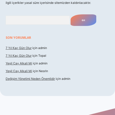
ilgili içerikler yasal süre içerisinde sitemizden kaldırılacaktır.
Arama
SON YORUMLAR
7 Yıl Kaç Gün Olur
için
admin
7 Yıl Kaç Gün Olur
için
Topal
Yeşil Çay Alkali Mi
için
admin
Yeşil Çay Alkali Mi
için
Nesrin
Değişim Yönetimi Neden Önemlidir
için
admin
dcasino