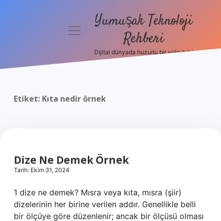
Yumuşak Teknoloji
menüyü
Rehberi
aç
Dijital dünyada huzurlu bir yolculuk!
Anasayfa
Gizlilik
Politikası
Etiket:
Kıta nedir örnek
Yasal Uyarı
Hakkımızda
Dize Ne Demek Örnek
Tarih: Ekim 31, 2024
1 dize ne demek? Mısra veya kıta, mısra (şiir)
dizelerinin her birine verilen addır. Genellikle belli
bir ölçüye göre düzenlenir; ancak bir ölçüsü olması