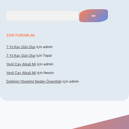
Arama
SON YORUMLAR
7 Yıl Kaç Gün Olur
için
admin
7 Yıl Kaç Gün Olur
için
Topal
Yeşil Çay Alkali Mi
için
admin
Yeşil Çay Alkali Mi
için
Nesrin
Değişim Yönetimi Neden Önemlidir
için
admin
casino