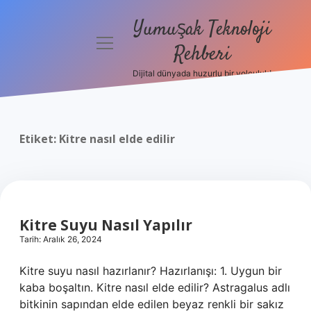
Yumuşak Teknoloji
menüyü
Rehberi
aç
Dijital dünyada huzurlu bir yolculuk!
Anasayfa
Gizlilik
Politikası
Etiket:
Kitre nasıl elde edilir
Yasal Uyarı
Hakkımızda
Kitre Suyu Nasıl Yapılır
Tarih: Aralık 26, 2024
Kitre suyu nasıl hazırlanır? Hazırlanışı: 1. Uygun bir
kaba boşaltın. Kitre nasıl elde edilir? Astragalus adlı
bitkinin sapından elde edilen beyaz renkli bir sakız