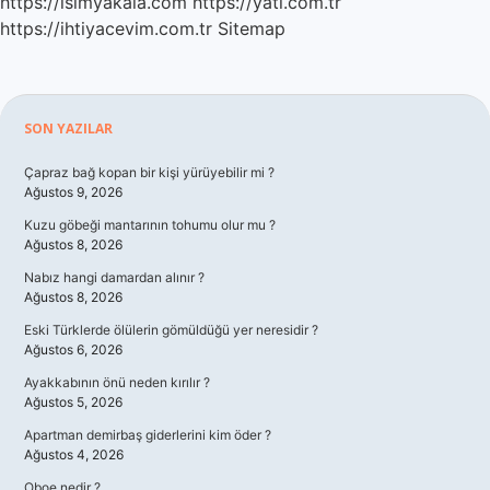
https://isimyakala.com
https://yati.com.tr
https://ihtiyacevim.com.tr
Sitemap
Sidebar
SON YAZILAR
Çapraz bağ kopan bir kişi yürüyebilir mi ?
Ağustos 9, 2026
Kuzu göbeği mantarının tohumu olur mu ?
Ağustos 8, 2026
Nabız hangi damardan alınır ?
Ağustos 8, 2026
Eski Türklerde ölülerin gömüldüğü yer neresidir ?
Ağustos 6, 2026
Ayakkabının önü neden kırılır ?
Ağustos 5, 2026
Apartman demirbaş giderlerini kim öder ?
Ağustos 4, 2026
Oboe nedir ?