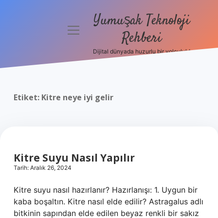
Yumuşak Teknoloji
menüyü
Rehberi
aç
Dijital dünyada huzurlu bir yolculuk!
Anasayfa
Gizlilik
Politikası
Etiket:
Kitre neye iyi gelir
Yasal Uyarı
Hakkımızda
Kitre Suyu Nasıl Yapılır
Tarih: Aralık 26, 2024
Kitre suyu nasıl hazırlanır? Hazırlanışı: 1. Uygun bir
kaba boşaltın. Kitre nasıl elde edilir? Astragalus adlı
bitkinin sapından elde edilen beyaz renkli bir sakız