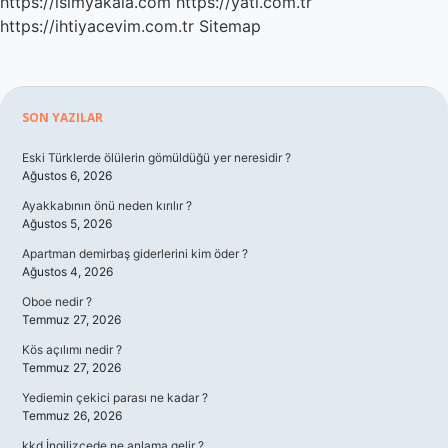
https://isimyakala.com
https://yati.com.tr
https://ihtiyacevim.com.tr
Sitemap
Sidebar
SON YAZILAR
Eski Türklerde ölülerin gömüldüğü yer neresidir ?
Ağustos 6, 2026
Ayakkabının önü neden kırılır ?
Ağustos 5, 2026
Apartman demirbaş giderlerini kim öder ?
Ağustos 4, 2026
Oboe nedir ?
Temmuz 27, 2026
Kös açılımı nedir ?
Temmuz 27, 2026
Yediemin çekici parası ne kadar ?
Temmuz 26, 2026
kkd İngilizcede ne anlama gelir ?