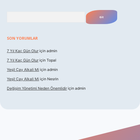
Arama
SON YORUMLAR
7 Yıl Kaç Gün Olur
için
admin
7 Yıl Kaç Gün Olur
için
Topal
Yeşil Çay Alkali Mi
için
admin
Yeşil Çay Alkali Mi
için
Nesrin
Değişim Yönetimi Neden Önemlidir
için
admin
dcasino