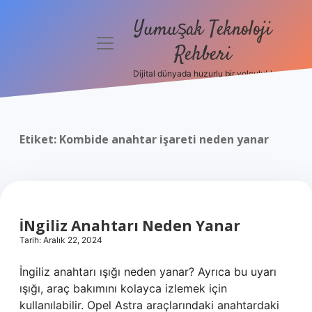
Yumuşak Teknoloji
menüyü
Rehberi
aç
Dijital dünyada huzurlu bir yolculuk!
Anasayfa
Gizlilik
Politikası
Etiket:
Kombide anahtar işareti neden yanar
Yasal Uyarı
Hakkımızda
İNgiliz Anahtarı Neden Yanar
Tarih: Aralık 22, 2024
İngiliz anahtarı ışığı neden yanar? Ayrıca bu uyarı
ışığı, araç bakımını kolayca izlemek için
kullanılabilir. Opel Astra araçlarındaki anahtardaki