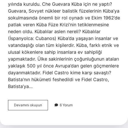
yılında kuruldu. Che Guevara Küba için ne yaptı?
Guevara, Sovyet nükleer balistik füzelerinin Küba’ya
sokulmasında önemli bir rol oynadı ve Ekim 1962’de
patlak veren Küba Füze Krizi’nin tetiklenmesine
neden oldu. Kübalılar aslen nereli? Kübalılar
(İspanyolca: Cubanos) Küba’da yaşayan insanlar ve
vatandaşlığı olan tüm kişilerdir. Küba, farklı etnik ve
ulusal kökenlere sahip insanlara ev sahipliği
yapmaktadır. Ülke sakinlerinin çoğunluğunun ataları
yaklaşık 500 yıl önce Avrupa’dan gelen göçmenlere
dayanmaktadır. Fidel Castro kime karşı savaştı?
Batista’nın hükümeti feshedildi ve Fidel Castro,
Batista’ya…
Kübanın
Devamını okuyun
6 Yorum
Efsanevi
Lideri
Kimdir