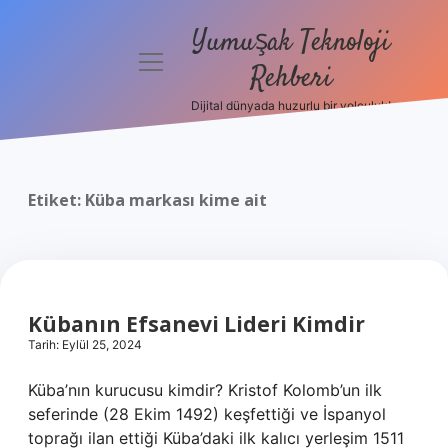
Yumuşak Teknoloji
menüyü
Rehberi
aç
Dijital dünyada huzurlu bir yolculuk!
Anasayfa
Gizlilik
Politikası
Etiket:
Küba markası kime ait
Yasal Uyarı
Hakkımızda
Kübanın Efsanevi Lideri Kimdir
Tarih: Eylül 25, 2024
Küba’nın kurucusu kimdir? Kristof Kolomb’un ilk
seferinde (28 Ekim 1492) keşfettiği ve İspanyol
toprağı ilan ettiği Küba’daki ilk kalıcı yerleşim 1511