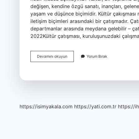
değişen, kendine özgü sanatı, inançları, gelenek
yaşam ve düşünce biçimidir. Kültür çakışması 
iletişim biçimleri arasındaki bir çatışmadır. Çat
departmanlar arasında meydana gelebilir – çatı
2022Kültür çatışması, kuruluşunuzdaki çalış
Kültür
Devamını okuyun
Yorum Bırak
Birlikteliği
Nedir
https://isimyakala.com
https://yati.com.tr
https://i