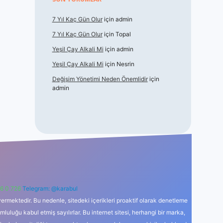
7 Yıl Kaç Gün Olur
için
admin
7 Yıl Kaç Gün Olur
için
Topal
Yeşil Çay Alkali Mi
için
admin
Yeşil Çay Alkali Mi
için
Nesrin
Değişim Yönetimi Neden Önemlidir
için
admin
6 0 726
Telegram: @karabul
ermektedir. Bu nedenle, sitedeki içerikleri proaktif olarak denetleme
uğu kabul etmiş sayılırlar. Bu internet sitesi, herhangi bir marka,