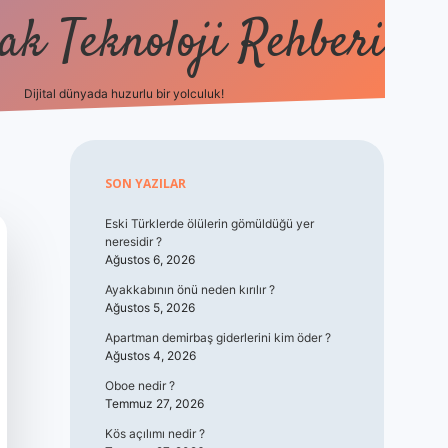
k Teknoloji Rehberi
Dijital dünyada huzurlu bir yolculuk!
vdcasino
Sidebar
SON YAZILAR
Eski Türklerde ölülerin gömüldüğü yer
neresidir ?
Ağustos 6, 2026
Ayakkabının önü neden kırılır ?
Ağustos 5, 2026
Apartman demirbaş giderlerini kim öder ?
Ağustos 4, 2026
Oboe nedir ?
Temmuz 27, 2026
Kös açılımı nedir ?