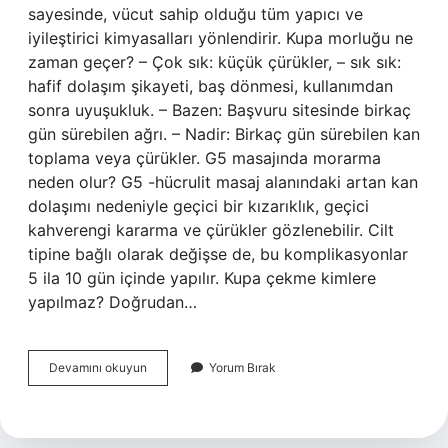
sayesinde, vücut sahip olduğu tüm yapıcı ve
iyileştirici kimyasalları yönlendirir. Kupa morluğu ne
zaman geçer? – Çok sık: küçük çürükler, – sık sık:
hafif dolaşım şikayeti, baş dönmesi, kullanımdan
sonra uyuşukluk. – Bazen: Başvuru sitesinde birkaç
gün sürebilen ağrı. – Nadir: Birkaç gün sürebilen kan
toplama veya çürükler. G5 masajında morarma
neden olur? G5 -hücrulit masaj alanındaki artan kan
dolaşımı nedeniyle geçici bir kızarıklık, geçici
kahverengi kararma ve çürükler gözlenebilir. Cilt
tipine bağlı olarak değişse de, bu komplikasyonlar
5 ila 10 gün içinde yapılır. Kupa çekme kimlere
yapılmaz? Doğrudan…
Kupa
Devamını okuyun
Yorum Bırak
Masajında
Morarma
Neden
Olur