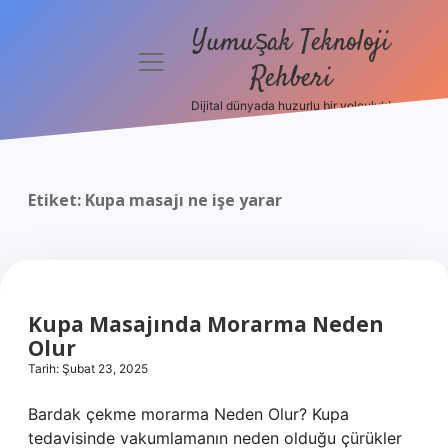
Yumuşak Teknoloji
menüyü
Rehberi
aç
Dijital dünyada huzurlu bir yolculuk!
Anasayfa
Gizlilik
Politikası
Etiket:
Kupa masajı ne işe yarar
Yasal Uyarı
Hakkımızda
Kupa Masajında Morarma Neden
Olur
Tarih: Şubat 23, 2025
Bardak çekme morarma Neden Olur? Kupa
tedavisinde vakumlamanın neden olduğu çürükler