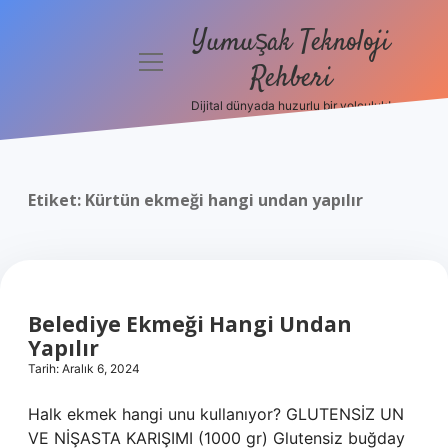
Yumuşak Teknoloji
menüyü
Rehberi
aç
Dijital dünyada huzurlu bir yolculuk!
Anasayfa
Gizlilik
Politikası
Etiket:
Kürtün ekmeği hangi undan yapılır
Yasal Uyarı
Hakkımızda
Belediye Ekmeği Hangi Undan
Yapılır
Tarih: Aralık 6, 2024
Halk ekmek hangi unu kullanıyor? GLUTENSİZ UN
VE NİŞASTA KARIŞIMI (1000 gr) Glutensiz buğday