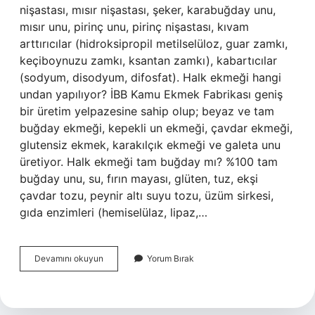
nişastası, mısır nişastası, şeker, karabuğday unu,
mısır unu, pirinç unu, pirinç nişastası, kıvam
arttırıcılar (hidroksipropil metilselüloz, guar zamkı,
keçiboynuzu zamkı, ksantan zamkı), kabartıcılar
(sodyum, disodyum, difosfat). Halk ekmeği hangi
undan yapılıyor? İBB Kamu Ekmek Fabrikası geniş
bir üretim yelpazesine sahip olup; beyaz ve tam
buğday ekmeği, kepekli un ekmeği, çavdar ekmeği,
glutensiz ekmek, karakılçık ekmeği ve galeta unu
üretiyor. Halk ekmeği tam buğday mı? %100 tam
buğday unu, su, fırın mayası, glüten, tuz, ekşi
çavdar tozu, peynir altı suyu tozu, üzüm sirkesi,
gıda enzimleri (hemiselülaz, lipaz,…
Belediye
Devamını okuyun
Yorum Bırak
Ekmeği
Hangi
Undan
Yapılır