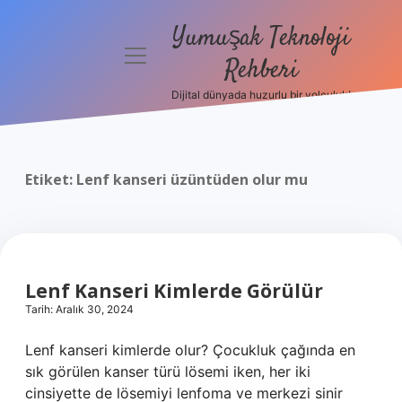
Yumuşak Teknoloji
menüyü
Rehberi
aç
Dijital dünyada huzurlu bir yolculuk!
Anasayfa
Gizlilik
Politikası
Etiket:
Lenf kanseri üzüntüden olur mu
Yasal Uyarı
Hakkımızda
Lenf Kanseri Kimlerde Görülür
Tarih: Aralık 30, 2024
Lenf kanseri kimlerde olur? Çocukluk çağında en
sık görülen kanser türü lösemi iken, her iki
cinsiyette de lösemiyi lenfoma ve merkezi sinir