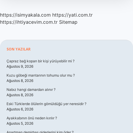
https://isimyakala.com
https://yati.com.tr
https://ihtiyacevim.com.tr
Sitemap
Sidebar
SON YAZILAR
Çapraz bağ kopan bir kişi yürüyebilir mi ?
Ağustos 9, 2026
Kuzu göbeği mantarının tohumu olur mu ?
Ağustos 8, 2026
Nabız hangi damardan alınır ?
Ağustos 8, 2026
Eski Türklerde ölülerin gömüldüğü yer neresidir ?
Ağustos 6, 2026
Ayakkabının önü neden kırılır ?
Ağustos 5, 2026
Apartman demirbaş giderlerini kim öder ?