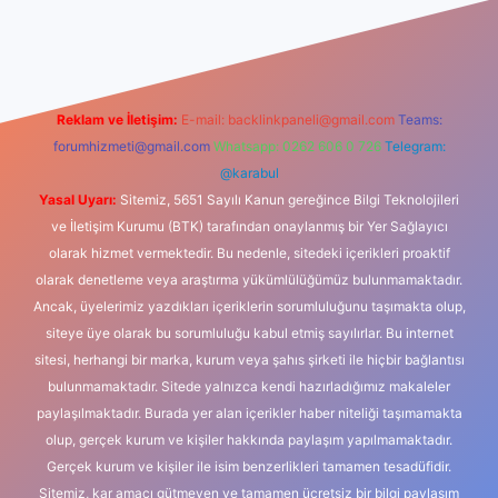
dcasino
Reklam ve İletişim:
E-mail:
backlinkpaneli@gmail.com
Teams:
forumhizmeti@gmail.com
Whatsapp: 0262 606 0 726
Telegram:
@karabul
Yasal Uyarı:
Sitemiz, 5651 Sayılı Kanun gereğince Bilgi Teknolojileri
ve İletişim Kurumu (BTK) tarafından onaylanmış bir Yer Sağlayıcı
olarak hizmet vermektedir. Bu nedenle, sitedeki içerikleri proaktif
olarak denetleme veya araştırma yükümlülüğümüz bulunmamaktadır.
Ancak, üyelerimiz yazdıkları içeriklerin sorumluluğunu taşımakta olup,
siteye üye olarak bu sorumluluğu kabul etmiş sayılırlar. Bu internet
sitesi, herhangi bir marka, kurum veya şahıs şirketi ile hiçbir bağlantısı
bulunmamaktadır. Sitede yalnızca kendi hazırladığımız makaleler
paylaşılmaktadır. Burada yer alan içerikler haber niteliği taşımamakta
olup, gerçek kurum ve kişiler hakkında paylaşım yapılmamaktadır.
Gerçek kurum ve kişiler ile isim benzerlikleri tamamen tesadüfidir.
Sitemiz, kar amacı gütmeyen ve tamamen ücretsiz bir bilgi paylaşım