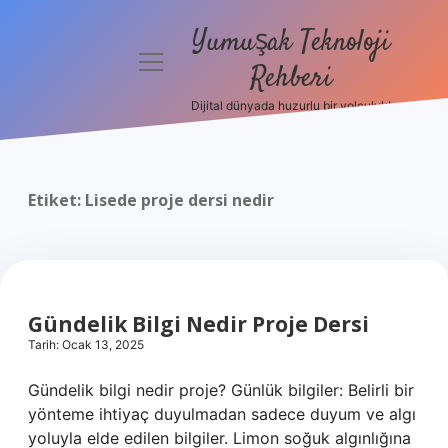
Yumuşak Teknoloji
menüyü
Rehberi
aç
Dijital dünyada huzurlu bir yolculuk!
Anasayfa
Gizlilik
Politikası
Etiket:
Lisede proje dersi nedir
Yasal Uyarı
Hakkımızda
Gündelik Bilgi Nedir Proje Dersi
Tarih: Ocak 13, 2025
Gündelik bilgi nedir proje? Günlük bilgiler: Belirli bir
yönteme ihtiyaç duyulmadan sadece duyum ve algı
yoluyla elde edilen bilgiler. Limon soğuk algınlığına