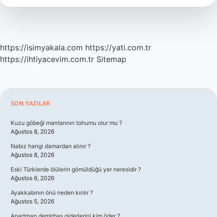
Mı
https://isimyakala.com
https://yati.com.tr
https://ihtiyacevim.com.tr
Sitemap
Sidebar
SON YAZILAR
Kuzu göbeği mantarının tohumu olur mu ?
Ağustos 8, 2026
Nabız hangi damardan alınır ?
Ağustos 8, 2026
Eski Türklerde ölülerin gömüldüğü yer neresidir ?
Ağustos 6, 2026
Ayakkabının önü neden kırılır ?
Ağustos 5, 2026
Apartman demirbaş giderlerini kim öder ?