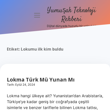
Yumuşak Teknoloji
menüyü
Rehberi
aç
Dijital dünyada huzurlu bir yolculuk!
Anasayfa
Gizlilik
Politikası
Etiket:
Lokumu ilk kim buldu
Yasal Uyarı
Hakkımızda
Lokma Türk Mü Yunan Mı
Tarih: Eylül 24, 2024
Lokma hangi ülkeye ait? Yunanistan’dan Arabistan’a,
Türkiye’ye kadar geniş bir coğrafyada çeşitli
isimlerle ve benzer tariflerle bilinen Lokma tatlısı,