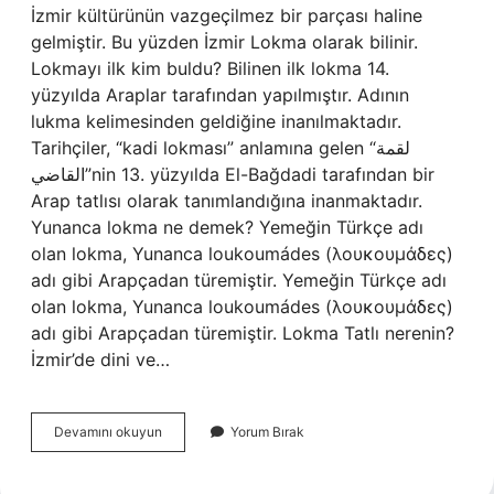
İzmir kültürünün vazgeçilmez bir parçası haline
gelmiştir. Bu yüzden İzmir Lokma olarak bilinir.
Lokmayı ilk kim buldu? Bilinen ilk lokma 14.
yüzyılda Araplar tarafından yapılmıştır. Adının
lukma kelimesinden geldiğine inanılmaktadır.
Tarihçiler, “kadi lokması” anlamına gelen “لقمة
القاضي”nin 13. yüzyılda El-Bağdadi tarafından bir
Arap tatlısı olarak tanımlandığına inanmaktadır.
Yunanca lokma ne demek? Yemeğin Türkçe adı
olan lokma, Yunanca loukoumádes (λουκουμάδες)
adı gibi Arapçadan türemiştir. Yemeğin Türkçe adı
olan lokma, Yunanca loukoumádes (λουκουμάδες)
adı gibi Arapçadan türemiştir. Lokma Tatlı nerenin?
İzmir’de dini ve…
Lokma
Devamını okuyun
Yorum Bırak
Türk
Mü
Yunan