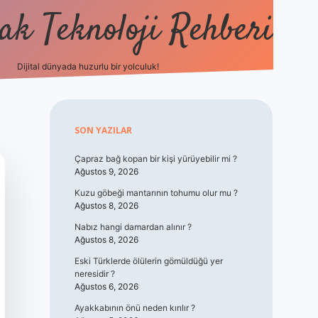
k Teknoloji Rehberi
Dijital dünyada huzurlu bir yolculuk!
vdcasino
Sidebar
SON YAZILAR
Çapraz bağ kopan bir kişi yürüyebilir mi ?
Ağustos 9, 2026
Kuzu göbeği mantarının tohumu olur mu ?
Ağustos 8, 2026
Nabız hangi damardan alınır ?
Ağustos 8, 2026
Eski Türklerde ölülerin gömüldüğü yer
neresidir ?
Ağustos 6, 2026
Ayakkabının önü neden kırılır ?