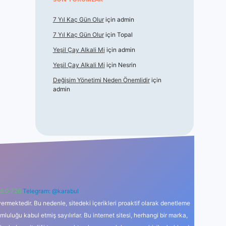
7 Yıl Kaç Gün Olur
için
admin
7 Yıl Kaç Gün Olur
için
Topal
Yeşil Çay Alkali Mi
için
admin
Yeşil Çay Alkali Mi
için
Nesrin
Değişim Yönetimi Neden Önemlidir
için
admin
6 0 726
Telegram: @karabul
ermektedir. Bu nedenle, sitedeki içerikleri proaktif olarak denetleme
uğu kabul etmiş sayılırlar. Bu internet sitesi, herhangi bir marka,