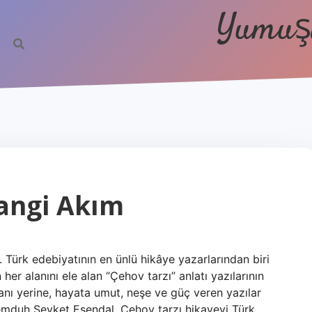
Yumuşa
angi Akım
Türk edebiyatının en ünlü hikâye yazarlarından biri
r alanını ele alan “Çehov tarzı” anlatı yazılarının
yanı yerine, hayata umut, neşe ve güç veren yazılar
mduh Şevket Esendal, Çehov tarzı hikayeyi Türk