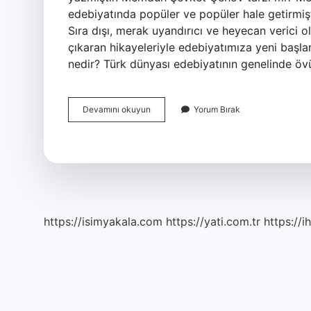
edebiyatında popüler ve popüler hale getirmişt
Sıra dışı, merak uyandırıcı ve heyecan verici o
çıkaran hikayeleriyle edebiyatımıza yeni başla
nedir? Türk dünyası edebiyatının genelinde ö
Memduh
Devamını okuyun
Yorum Bırak
Şevket
Hangi
Akım
https://isimyakala.com
https://yati.com.tr
https://i