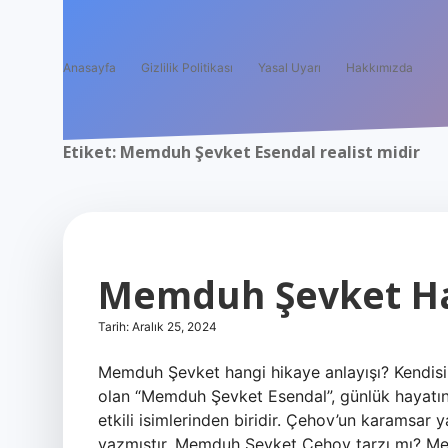
Anasayfa
Gizlilik Politikası
Yasal Uyarı
Hakkımızda
Etiket:
Memduh Şevket Esendal realist midir
Memduh Şevket H
Tarih: Aralık 25, 2024
Memduh Şevket hangi hikaye anlayışı? Kendisi. 
olan “Memduh Şevket Esendal”, günlük hayatın he
etkili isimlerinden biridir. Çehov’un karamsar 
yazmıştır. Memduh Şevket Çehov tarzı mı? Me