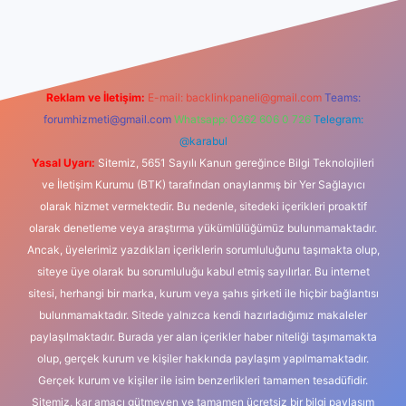
dcasino
Reklam ve İletişim:
E-mail:
backlinkpaneli@gmail.com
Teams:
forumhizmeti@gmail.com
Whatsapp: 0262 606 0 726
Telegram:
@karabul
Yasal Uyarı:
Sitemiz, 5651 Sayılı Kanun gereğince Bilgi Teknolojileri
ve İletişim Kurumu (BTK) tarafından onaylanmış bir Yer Sağlayıcı
olarak hizmet vermektedir. Bu nedenle, sitedeki içerikleri proaktif
olarak denetleme veya araştırma yükümlülüğümüz bulunmamaktadır.
Ancak, üyelerimiz yazdıkları içeriklerin sorumluluğunu taşımakta olup,
siteye üye olarak bu sorumluluğu kabul etmiş sayılırlar. Bu internet
sitesi, herhangi bir marka, kurum veya şahıs şirketi ile hiçbir bağlantısı
bulunmamaktadır. Sitede yalnızca kendi hazırladığımız makaleler
paylaşılmaktadır. Burada yer alan içerikler haber niteliği taşımamakta
olup, gerçek kurum ve kişiler hakkında paylaşım yapılmamaktadır.
Gerçek kurum ve kişiler ile isim benzerlikleri tamamen tesadüfidir.
Sitemiz, kar amacı gütmeyen ve tamamen ücretsiz bir bilgi paylaşım