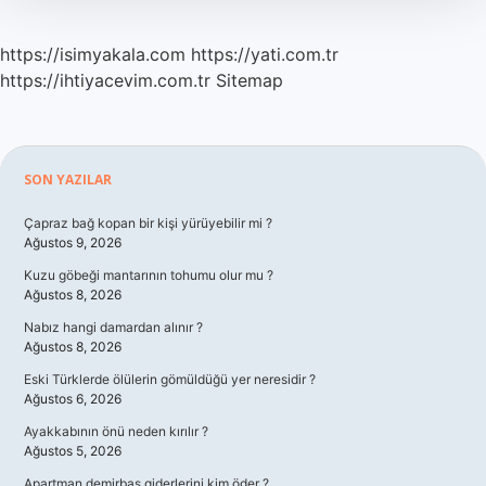
https://isimyakala.com
https://yati.com.tr
https://ihtiyacevim.com.tr
Sitemap
Sidebar
SON YAZILAR
Çapraz bağ kopan bir kişi yürüyebilir mi ?
Ağustos 9, 2026
Kuzu göbeği mantarının tohumu olur mu ?
Ağustos 8, 2026
Nabız hangi damardan alınır ?
Ağustos 8, 2026
Eski Türklerde ölülerin gömüldüğü yer neresidir ?
Ağustos 6, 2026
Ayakkabının önü neden kırılır ?
Ağustos 5, 2026
Apartman demirbaş giderlerini kim öder ?