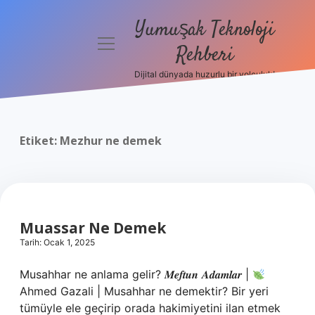
Yumuşak Teknoloji
menüyü
Rehberi
aç
Dijital dünyada huzurlu bir yolculuk!
Anasayfa
Gizlilik
Politikası
Etiket:
Mezhur ne demek
Yasal Uyarı
Hakkımızda
Muassar Ne Demek
Tarih: Ocak 1, 2025
Musahhar ne anlama gelir? 𝑴𝒆𝒇𝒕𝒖𝒏 𝑨𝒅𝒂𝒎𝒍𝒂𝒓 |
Ahmed Gazali | Musahhar ne demektir? Bir yeri
tümüyle ele geçirip orada hakimiyetini ilan etmek