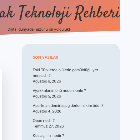
k Teknoloji Rehberi
Dijital dünyada huzurlu bir yolculuk!
vdcasino
Sidebar
SON YAZILAR
Eski Türklerde ölülerin gömüldüğü yer
neresidir ?
Ağustos 6, 2026
Ayakkabının önü neden kırılır ?
Ağustos 5, 2026
Apartman demirbaş giderlerini kim öder ?
Ağustos 4, 2026
Oboe nedir ?
Temmuz 27, 2026
Kös açılımı nedir ?