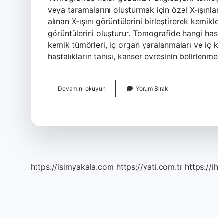
veya taramalarını oluşturmak için özel X-ışınlar
alınan X-ışını görüntülerini birleştirerek kemik
görüntülerini oluşturur. Tomografide hangi hastal
kemik tümörleri, iç organ yaralanmaları ve iç k
hastalıkların tanısı, kanser evresinin belirlenme
Tomografide
Devamını okuyun
Yorum Bırak
Iç
Organlar
Görünür
Mü
https://isimyakala.com
https://yati.com.tr
https://i