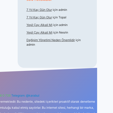
7 Yıl Kaç Gün Olur
için
admin
7 Yıl Kaç Gün Olur
için
Topal
Yeşil Çay Alkali Mi
için
admin
Yeşil Çay Alkali Mi
için
Nesrin
Değişim Yönetimi Neden Önemlidir
için
admin
6 0 726
Telegram: @karabul
ermektedir. Bu nedenle, sitedeki içerikleri proaktif olarak denetleme
uğu kabul etmiş sayılırlar. Bu internet sitesi, herhangi bir marka,