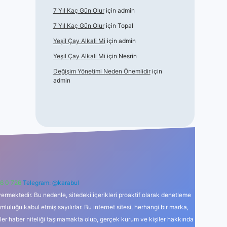
7 Yıl Kaç Gün Olur
için
admin
7 Yıl Kaç Gün Olur
için
Topal
Yeşil Çay Alkali Mi
için
admin
Yeşil Çay Alkali Mi
için
Nesrin
Değişim Yönetimi Neden Önemlidir
için
admin
6 0 726
Telegram: @karabul
ermektedir. Bu nedenle, sitedeki içerikleri proaktif olarak denetleme
uğu kabul etmiş sayılırlar. Bu internet sitesi, herhangi bir marka,
kler haber niteliği taşımamakta olup, gerçek kurum ve kişiler hakkında