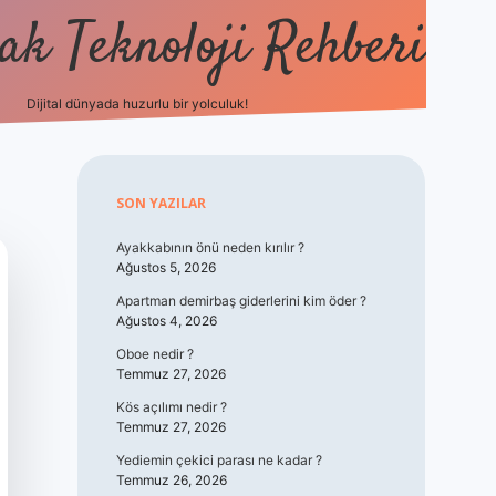
k Teknoloji Rehberi
Dijital dünyada huzurlu bir yolculuk!
vdcasino
Sidebar
SON YAZILAR
Ayakkabının önü neden kırılır ?
Ağustos 5, 2026
Apartman demirbaş giderlerini kim öder ?
Ağustos 4, 2026
Oboe nedir ?
Temmuz 27, 2026
Kös açılımı nedir ?
Temmuz 27, 2026
Yediemin çekici parası ne kadar ?
Temmuz 26, 2026