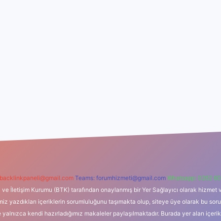
backlinkpaneli@gmail.com
Teams:
forumhizmeti@gmail.com
Whatsapp: 0262 60
i ve İletişim Kurumu (BTK) tarafından onaylanmış bir Yer Sağlayıcı olarak hizmet v
azdıkları içeriklerin sorumluluğunu taşımakta olup, siteye üye olarak bu sorumlul
e yalnızca kendi hazırladığımız makaleler paylaşılmaktadır. Burada yer alan içeri