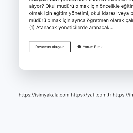
alıyor? Okul müdürü olmak için öncelikle eğiti
olmak için eğitim yönetimi, okul idaresi veya 
müdürü olmak için ayrıca öğretmen olarak ça
(1) Atanacak yöneticilerde aranacak…
Müdür
Devamını okuyun
Yorum Bırak
Olmak
Için
Hangi
Bölüm
https://isimyakala.com
https://yati.com.tr
https://i