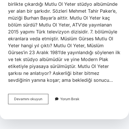
birlikte çıkardığı Mutlu Ol Yeter stüdyo albümünde
yer alan bir şarkıdır. Sözleri Mehmet Tahir Paker’e,
müziği Burhan Bayar’a aittir. Mutlu Ol Yeter kaç
bölüm sürdü? Mutlu Ol Yeter, ATV’de yayınlanan
2015 yapımı Türk televizyon dizisidir. 7. bölümüyle
ekranlara veda etmiştir. Müslüm Gürses Mutlu Ol
Yeter hangi yıl çıktı? Mutlu Ol Yeter, Müslüm
Gürses’in 23 Aralık 1981’de yayınlandığı söylenen ilk
ve tek stüdyo albümüdür ve yine Modern Plak
etiketiyle piyasaya sürülmüştür. Mutlu Ol Yeter
şarkısı ne anlatıyor? Askerliği biter bitmez
sevdiğinin yanına koşar; ama beklediği sonucu…
Mutlu
Devamını okuyun
Yorum Bırak
Ol
Yeter
Ibrahim
Tatlıses
Ne