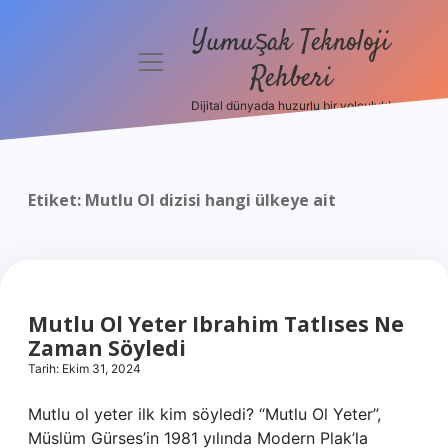
Yumuşak Teknoloji
menüyü
Rehberi
aç
Dijital dünyada huzurlu bir yolculuk!
Anasayfa
Gizlilik
Politikası
Etiket:
Mutlu Ol dizisi hangi ülkeye ait
Yasal Uyarı
Hakkımızda
Mutlu Ol Yeter Ibrahim Tatlıses Ne
Zaman Söyledi
Tarih: Ekim 31, 2024
Mutlu ol yeter ilk kim söyledi? “Mutlu Ol Yeter”,
Müslüm Gürses’in 1981 yılında Modern Plak’la