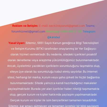
dcasino
Reklam ve İletişim:
E-mail:
backlinkpaneli@gmail.com
Teams:
forumhizmeti@gmail.com
Whatsapp: 0262 606 0 726
Telegram:
@karabul
Yasal Uyarı:
Sitemiz, 5651 Sayılı Kanun gereğince Bilgi Teknolojileri
ve İletişim Kurumu (BTK) tarafından onaylanmış bir Yer Sağlayıcı
olarak hizmet vermektedir. Bu nedenle, sitedeki içerikleri proaktif
olarak denetleme veya araştırma yükümlülüğümüz bulunmamaktadır.
Ancak, üyelerimiz yazdıkları içeriklerin sorumluluğunu taşımakta olup,
siteye üye olarak bu sorumluluğu kabul etmiş sayılırlar. Bu internet
sitesi, herhangi bir marka, kurum veya şahıs şirketi ile hiçbir bağlantısı
bulunmamaktadır. Sitede yalnızca kendi hazırladığımız makaleler
paylaşılmaktadır. Burada yer alan içerikler haber niteliği taşımamakta
olup, gerçek kurum ve kişiler hakkında paylaşım yapılmamaktadır.
Gerçek kurum ve kişiler ile isim benzerlikleri tamamen tesadüfidir.
Sitemiz, kar amacı gütmeyen ve tamamen ücretsiz bir bilgi paylaşım