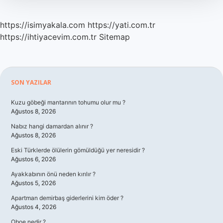
Zaman
Söyledi
https://isimyakala.com
https://yati.com.tr
https://ihtiyacevim.com.tr
Sitemap
Sidebar
SON YAZILAR
Kuzu göbeği mantarının tohumu olur mu ?
Ağustos 8, 2026
Nabız hangi damardan alınır ?
Ağustos 8, 2026
Eski Türklerde ölülerin gömüldüğü yer neresidir ?
Ağustos 6, 2026
Ayakkabının önü neden kırılır ?
Ağustos 5, 2026
Apartman demirbaş giderlerini kim öder ?
Ağustos 4, 2026
Oboe nedir ?