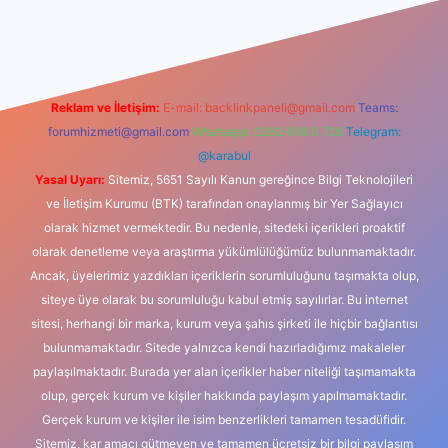
asino
Reklam ve İletişim:
E-mail:
backlinkpaneli@gmail.com
Teams:
forumhizmeti@gmail.com
Whatsapp: 0262 606 0 726
Telegram:
@karabul
Yasal Uyarı:
Sitemiz, 5651 Sayılı Kanun gereğince Bilgi Teknolojileri
ve İletişim Kurumu (BTK) tarafından onaylanmış bir Yer Sağlayıcı
olarak hizmet vermektedir. Bu nedenle, sitedeki içerikleri proaktif
olarak denetleme veya araştırma yükümlülüğümüz bulunmamaktadır.
Ancak, üyelerimiz yazdıkları içeriklerin sorumluluğunu taşımakta olup,
siteye üye olarak bu sorumluluğu kabul etmiş sayılırlar. Bu internet
sitesi, herhangi bir marka, kurum veya şahıs şirketi ile hiçbir bağlantısı
bulunmamaktadır. Sitede yalnızca kendi hazırladığımız makaleler
paylaşılmaktadır. Burada yer alan içerikler haber niteliği taşımamakta
olup, gerçek kurum ve kişiler hakkında paylaşım yapılmamaktadır.
Gerçek kurum ve kişiler ile isim benzerlikleri tamamen tesadüfidir.
Sitemiz, kar amacı gütmeyen ve tamamen ücretsiz bir bilgi paylaşım