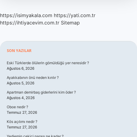
Zaman
Söyledi
https://isimyakala.com
https://yati.com.tr
https://ihtiyacevim.com.tr
Sitemap
Sidebar
SON YAZILAR
Eski Türklerde ölülerin gömüldüğü yer neresidir ?
Ağustos 6, 2026
Ayakkabının önü neden kırılır ?
Ağustos 5, 2026
Apartman demirbaş giderlerini kim öder ?
Ağustos 4, 2026
Oboe nedir ?
Temmuz 27, 2026
Kös açılımı nedir ?
Temmuz 27, 2026
Yediemin çekici parası ne kadar ?