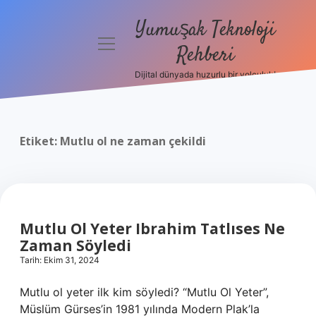
Yumuşak Teknoloji
menüyü
Rehberi
aç
Dijital dünyada huzurlu bir yolculuk!
Anasayfa
Gizlilik
Politikası
Etiket:
Mutlu ol ne zaman çekildi
Yasal Uyarı
Hakkımızda
Mutlu Ol Yeter Ibrahim Tatlıses Ne
Zaman Söyledi
Tarih: Ekim 31, 2024
Mutlu ol yeter ilk kim söyledi? “Mutlu Ol Yeter”,
Müslüm Gürses’in 1981 yılında Modern Plak’la