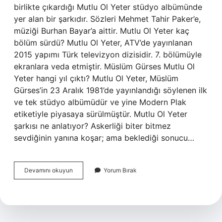
birlikte çıkardığı Mutlu Ol Yeter stüdyo albümünde
yer alan bir şarkıdır. Sözleri Mehmet Tahir Paker’e,
müziği Burhan Bayar’a aittir. Mutlu Ol Yeter kaç
bölüm sürdü? Mutlu Ol Yeter, ATV’de yayınlanan
2015 yapımı Türk televizyon dizisidir. 7. bölümüyle
ekranlara veda etmiştir. Müslüm Gürses Mutlu Ol
Yeter hangi yıl çıktı? Mutlu Ol Yeter, Müslüm
Gürses’in 23 Aralık 1981’de yayınlandığı söylenen ilk
ve tek stüdyo albümüdür ve yine Modern Plak
etiketiyle piyasaya sürülmüştür. Mutlu Ol Yeter
şarkısı ne anlatıyor? Askerliği biter bitmez
sevdiğinin yanına koşar; ama beklediği sonucu…
Mutlu
Devamını okuyun
Yorum Bırak
Ol
Yeter
Ibrahim
Tatlıses
Ne