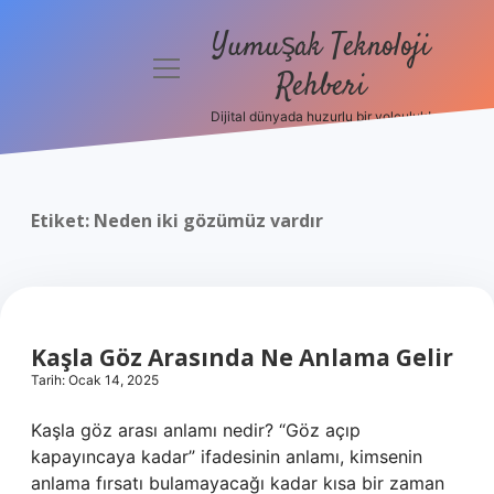
Yumuşak Teknoloji
menüyü
Rehberi
aç
Dijital dünyada huzurlu bir yolculuk!
Anasayfa
Gizlilik
Politikası
Etiket:
Neden iki gözümüz vardır
Yasal Uyarı
Hakkımızda
Kaşla Göz Arasında Ne Anlama Gelir
Tarih: Ocak 14, 2025
Kaşla göz arası anlamı nedir? “Göz açıp
kapayıncaya kadar” ifadesinin anlamı, kimsenin
anlama fırsatı bulamayacağı kadar kısa bir zaman