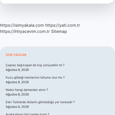
Arasındaki
Fark
Nedir
https://isimyakala.com
https://yati.com.tr
https://ihtiyacevim.com.tr
Sitemap
Sidebar
SON YAZILAR
Çapraz bağ kopan bir kişi yürüyebilir mi ?
Ağustos 9, 2026
Kuzu göbeği mantarının tohumu olur mu ?
Ağustos 8, 2026
Nabız hangi damardan alınır ?
Ağustos 8, 2026
Eski Türklerde ölülerin gömüldüğü yer neresidir ?
Ağustos 6, 2026
Ayakkabının önü neden kırılır ?