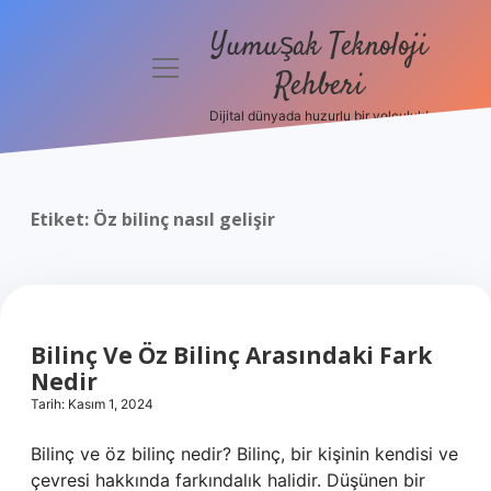
Yumuşak Teknoloji
menüyü
Rehberi
aç
Dijital dünyada huzurlu bir yolculuk!
Anasayfa
Gizlilik
Politikası
Etiket:
Öz bilinç nasıl gelişir
Yasal Uyarı
Hakkımızda
Bilinç Ve Öz Bilinç Arasındaki Fark
Nedir
Tarih: Kasım 1, 2024
Bilinç ve öz bilinç nedir? Bilinç, bir kişinin kendisi ve
çevresi hakkında farkındalık halidir. Düşünen bir