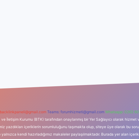
backlinkpaneli@gmail.com
Teams:
forumhizmeti@gmail.com
Whatsapp: 0262 60
i ve İletişim Kurumu (BTK) tarafından onaylanmış bir Yer Sağlayıcı olarak hizmet v
azdıkları içeriklerin sorumluluğunu taşımakta olup, siteye üye olarak bu sorumlul
e yalnızca kendi hazırladığımız makaleler paylaşılmaktadır. Burada yer alan içeri