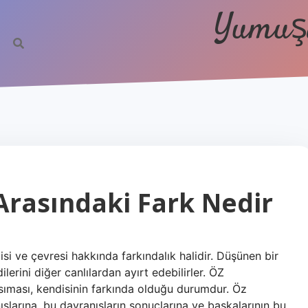
Yumuşa
 Arasındaki Fark Nedir
ndisi ve çevresi hakkında farkındalık halidir. Düşünen bir
dilerini diğer canlılardan ayırt edebilirler. ÖZ
nsıması, kendisinin farkında olduğu durumdur. Öz
nışlarına, bu davranışların sonuçlarına ve başkalarının bu