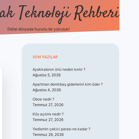
k Teknoloji Rehberi
Dijital dünyada huzurlu bir yolculuk!
vdcasino
Sidebar
SON YAZILAR
Ayakkabının önü neden kırılır ?
Ağustos 5, 2026
Apartman demirbaş giderlerini kim öder ?
Ağustos 4, 2026
Oboe nedir ?
Temmuz 27, 2026
Kös açılımı nedir ?
Temmuz 27, 2026
Yediemin çekici parası ne kadar ?
Temmuz 26, 2026