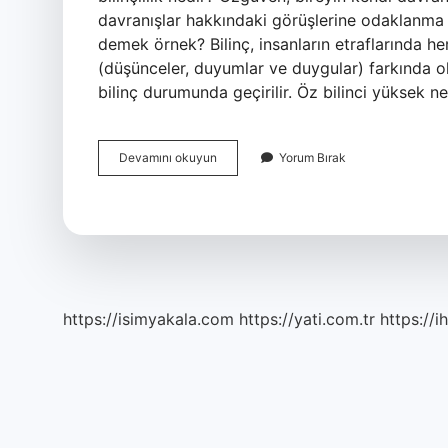
davranışlar hakkındaki görüşlerine odaklanma eğ
demek örnek? Bilinç, insanların etraflarında 
(düşünceler, duyumlar ve duygular) farkında o
bilinç durumunda geçirilir. Öz bilinci yüksek 
Bilinç
Devamını okuyun
Yorum Bırak
Ve
Öz
Bilinç
Arasındaki
Fark
Nedir
https://isimyakala.com
https://yati.com.tr
https://i