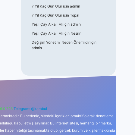
7 Yıl Kaç Gün Olur
için
admin
7 Yıl Kaç Gün Olur
için
Topal
Yeşil Çay Alkali Mi
için
admin
Yeşil Çay Alkali Mi
için
Nesrin
Değişim Yönetimi Neden Önemlidir
için
admin
6 0 726
Telegram: @karabul
ermektedir. Bu nedenle, sitedeki içerikleri proaktif olarak denetleme
uğu kabul etmiş sayılırlar. Bu internet sitesi, herhangi bir marka,
kler haber niteliği taşımamakta olup, gerçek kurum ve kişiler hakkında