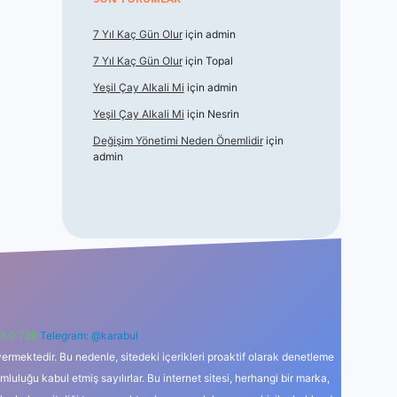
7 Yıl Kaç Gün Olur
için
admin
7 Yıl Kaç Gün Olur
için
Topal
Yeşil Çay Alkali Mi
için
admin
Yeşil Çay Alkali Mi
için
Nesrin
Değişim Yönetimi Neden Önemlidir
için
admin
6 0 726
Telegram: @karabul
ermektedir. Bu nedenle, sitedeki içerikleri proaktif olarak denetleme
uğu kabul etmiş sayılırlar. Bu internet sitesi, herhangi bir marka,