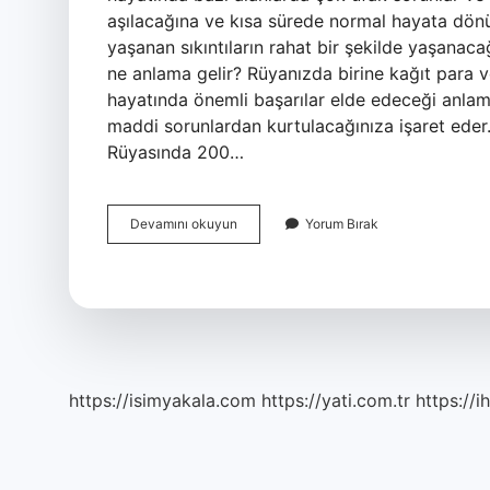
aşılacağına ve kısa sürede normal hayata dönü
yaşanan sıkıntıların rahat bir şekilde yaşana
ne anlama gelir? Rüyanızda birine kağıt para ve
hayatında önemli başarılar elde edeceği anlamın
maddi sorunlardan kurtulacağınıza işaret ede
Rüyasında 200…
Rüyada
Devamını okuyun
Yorum Bırak
Kağıt
Para
Biriktirmek
Ne
Anlama
Gelir
https://isimyakala.com
https://yati.com.tr
https://i