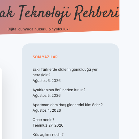
k Teknoloji Rehberi
Dijital dünyada huzurlu bir yolculuk!
vdcasino
Sidebar
SON YAZILAR
Eski Türklerde ölülerin gömüldüğü yer
neresidir ?
Ağustos 6, 2026
Ayakkabının önü neden kırılır ?
Ağustos 5, 2026
Apartman demirbaş giderlerini kim öder ?
Ağustos 4, 2026
Oboe nedir ?
Temmuz 27, 2026
Kös açılımı nedir ?