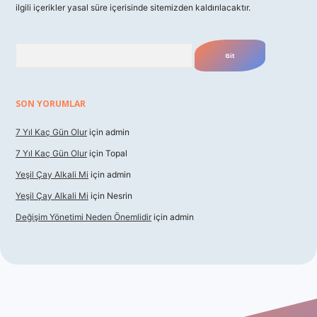
ilgili içerikler yasal süre içerisinde sitemizden kaldırılacaktır.
Arama
SON YORUMLAR
7 Yıl Kaç Gün Olur
için
admin
7 Yıl Kaç Gün Olur
için
Topal
Yeşil Çay Alkali Mi
için
admin
Yeşil Çay Alkali Mi
için
Nesrin
Değişim Yönetimi Neden Önemlidir
için
admin
no