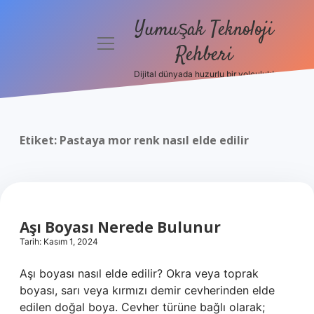
Yumuşak Teknoloji
menüyü
Rehberi
aç
Dijital dünyada huzurlu bir yolculuk!
Anasayfa
Gizlilik
Politikası
Etiket:
Pastaya mor renk nasıl elde edilir
Yasal Uyarı
Hakkımızda
Aşı Boyası Nerede Bulunur
Tarih: Kasım 1, 2024
Aşı boyası nasıl elde edilir? Okra veya toprak
boyası, sarı veya kırmızı demir cevherinden elde
edilen doğal boya. Cevher türüne bağlı olarak;