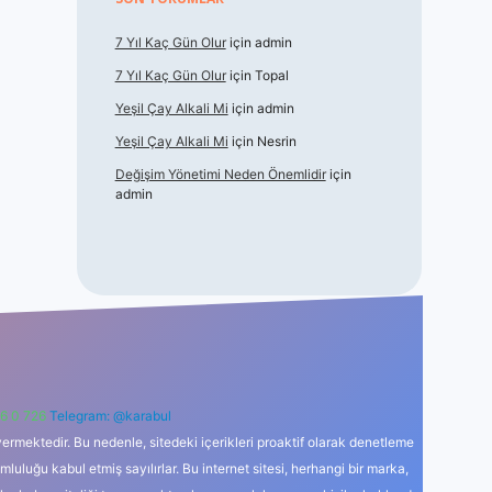
7 Yıl Kaç Gün Olur
için
admin
7 Yıl Kaç Gün Olur
için
Topal
Yeşil Çay Alkali Mi
için
admin
Yeşil Çay Alkali Mi
için
Nesrin
Değişim Yönetimi Neden Önemlidir
için
admin
6 0 726
Telegram: @karabul
ermektedir. Bu nedenle, sitedeki içerikleri proaktif olarak denetleme
uğu kabul etmiş sayılırlar. Bu internet sitesi, herhangi bir marka,