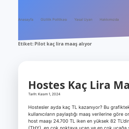
Anasayfa
Gizlilik Politikası
Yasal Uyarı
Hakkımızda
Etiket:
Pilot kaç lira maaş alıyor
Hostes Kaç Lira Ma
Tarih: Kasım 1, 2024
Hostesler ayda kaç TL kazanıyor? Bu grafiktek
kullanıcıların paylaştığı maaş verilerine göre 
host maaşı 24.700 TL iken en yüksek 82 TL’dir
(THY), en çok noktaya uçan ve en çok uçağa 