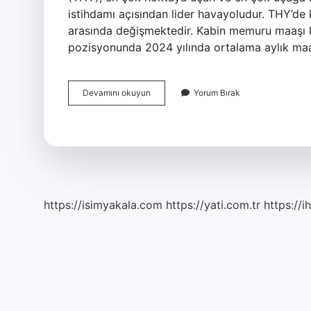
istihdamı açısından lider havayoludur. THY’d
arasında değişmektedir. Kabin memuru maaşı 
pozisyonunda 2024 yılında ortalama aylık ma
Hostes
Devamını okuyun
Yorum Bırak
Kaç
Lira
Maaş
Alıyor
https://isimyakala.com
https://yati.com.tr
https://i