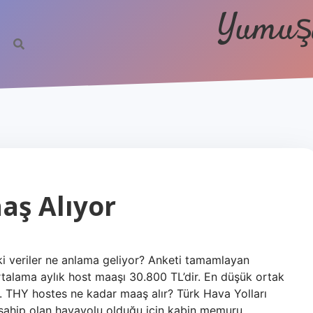
Yumuşa
aş Alıyor
i veriler ne anlama geliyor? Anketi tamamlayan
ortalama aylık host maaşı 30.800 TL’dir. En düşük ortak
. THY hostes ne kadar maaş alır? Türk Hava Yolları
sahip olan havayolu olduğu için kabin memuru