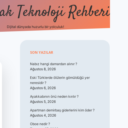
k Teknoloji Rehberi
Dijital dünyada huzurlu bir yolculuk!
vdcasino
Sidebar
SON YAZILAR
Nabız hangi damardan alınır ?
Ağustos 8, 2026
Eski Türklerde ölülerin gömüldüğü yer
neresidir ?
Ağustos 6, 2026
Ayakkabının önü neden kırılır ?
Ağustos 5, 2026
Apartman demirbaş giderlerini kim öder ?
Ağustos 4, 2026
Oboe nedir ?