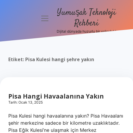
Yumuşak Teknoloji
menüyü
Rehberi
aç
Dijital dünyada huzurlu bir yolculuk!
Anasayfa
Gizlilik
Politikası
Etiket:
Pisa Kulesi hangi şehre yakın
Yasal Uyarı
Hakkımızda
Pisa Hangi Havaalanına Yakın
Tarih: Ocak 13, 2025
Pisa Kulesi hangi havaalanına yakın? Pisa Havaalanı
şehir merkezine sadece bir kilometre uzaklıktadır.
Pisa Eğik Kulesi’ne ulaşmak için Merkez