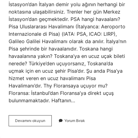
İstasyon’dan İtalyan demir yolu ağının herhangi bir
noktasına ulaşabilirsiniz. Trenler her gün Merkez
İstasyon’dan geçmektedir. PSA hangi havaalanı?
Pisa Uluslararası Havalimanı (İtalyanca: Aeroporto
Internazionale di Pisa) (IATA: PSA, ICAO: LIRP),
Galileo Galilei Havalimanı olarak da anılır. İtalya’nın
Pisa şehrinde bir havaalanıdır. Toskana hangi
havaalanına yakın? Toskana’ya en ucuz uçak bileti
nerede? Türkiye’den uçuyorsanız, Toskana’da
uçmak için en ucuz şehir Pisa’dır. Şu anda Pisa’ya
hizmet veren en ucuz havalimanı Pisa
Havalimanı’dır. Thy Floransaya uçuyor mu?
Floransa: İstanbul’dan Floransa’ya direkt uçuş
bulunmamaktadır. Haftanın…
Pisa
Devamını okuyun
Yorum Bırak
Hangi
Havaalanına
Yakın