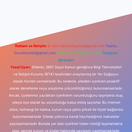
casino
Reklam ve İletişim:
E-mail:
backlinkpaneli@gmail.com
Teams:
forumhizmeti@gmail.com
Whatsapp: 0262 606 0 726
Telegram:
@karabul
Yasal Uyarı:
Sitemiz, 5651 Sayılı Kanun gereğince Bilgi Teknolojileri
ve İletişim Kurumu (BTK) tarafından onaylanmış bir Yer Sağlayıcı
olarak hizmet vermektedir. Bu nedenle, sitedeki içerikleri proaktif
olarak denetleme veya araştırma yükümlülüğümüz bulunmamaktadır.
Ancak, üyelerimiz yazdıkları içeriklerin sorumluluğunu taşımakta olup,
siteye üye olarak bu sorumluluğu kabul etmiş sayılırlar. Bu internet
sitesi, herhangi bir marka, kurum veya şahıs şirketi ile hiçbir bağlantısı
bulunmamaktadır. Sitede yalnızca kendi hazırladığımız makaleler
paylaşılmaktadır. Burada yer alan içerikler haber niteliği taşımamakta
olup, gerçek kurum ve kişiler hakkında paylaşım yapılmamaktadır.