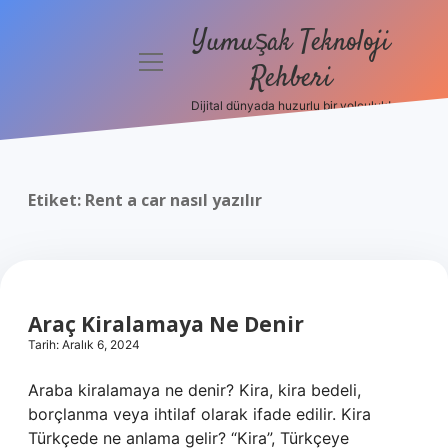
Yumuşak Teknoloji
menüyü
Rehberi
aç
Dijital dünyada huzurlu bir yolculuk!
Anasayfa
Gizlilik
Politikası
Etiket:
Rent a car nasıl yazılır
Yasal Uyarı
Hakkımızda
Araç Kiralamaya Ne Denir
Tarih: Aralık 6, 2024
Araba kiralamaya ne denir? Kira, kira bedeli,
borçlanma veya ihtilaf olarak ifade edilir. Kira
Türkçede ne anlama gelir? “Kira”, Türkçeye