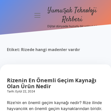
Yumuşak Teknoloji
menüyü
Rehberi
aç
Dijital dünyada huzurlu bir yolculuk!
Anasayfa
Gizlilik
Politikası
Etiket:
Rizede hangi madenler vardır
Yasal Uyarı
Hakkımızda
Rizenin En Önemli Geçim Kaynağı
Olan Ürün Nedir
Tarih: Eylül 22, 2024
Rize’nin en önemli geçim kaynağı nedir? Rize ilinde
hayvancılık en önemli geçim kaynaklarından biridir.