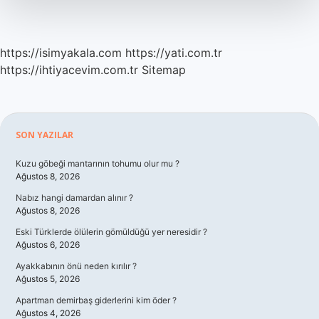
Olan
Ürün
Nedir
https://isimyakala.com
https://yati.com.tr
https://ihtiyacevim.com.tr
Sitemap
Sidebar
SON YAZILAR
Kuzu göbeği mantarının tohumu olur mu ?
Ağustos 8, 2026
Nabız hangi damardan alınır ?
Ağustos 8, 2026
Eski Türklerde ölülerin gömüldüğü yer neresidir ?
Ağustos 6, 2026
Ayakkabının önü neden kırılır ?
Ağustos 5, 2026
Apartman demirbaş giderlerini kim öder ?
Ağustos 4, 2026