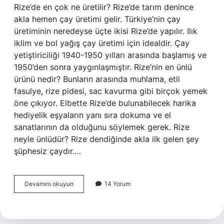
Rize’de en çok ne üretilir? Rize’de tarım denince
akla hemen çay üretimi gelir. Türkiye’nin çay
üretiminin neredeyse üçte ikisi Rize’de yapılır. Ilık
iklim ve bol yağış çay üretimi için idealdir. Çay
yetiştiriciliği 1940-1950 yılları arasında başlamış ve
1950’den sonra yaygınlaşmıştır. Rize’nin en ünlü
ürünü nedir? Bunların arasında muhlama, etli
fasulye, rize pidesi, sac kavurma gibi birçok yemek
öne çıkıyor. Elbette Rize’de bulunabilecek harika
hediyelik eşyaların yanı sıra dokuma ve el
sanatlarının da olduğunu söylemek gerek. Rize
neyle ünlüdür? Rize dendiğinde akla ilk gelen şey
şüphesiz çaydır.…
Rizenin
Devamını okuyun
14 Yorum
En
Önemli
Geçim
Kaynağı