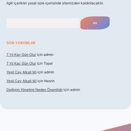
ilgili içerikler yasal süre içerisinde sitemizden kaldırılacaktır.
Arama
SON YORUMLAR
7 Yıl Kaç Gün Olur
için
admin
7 Yıl Kaç Gün Olur
için
Topal
Yeşil Çay Alkali Mi
için
admin
Yeşil Çay Alkali Mi
için
Nesrin
Değişim Yönetimi Neden Önemlidir
için
admin
vdcasino