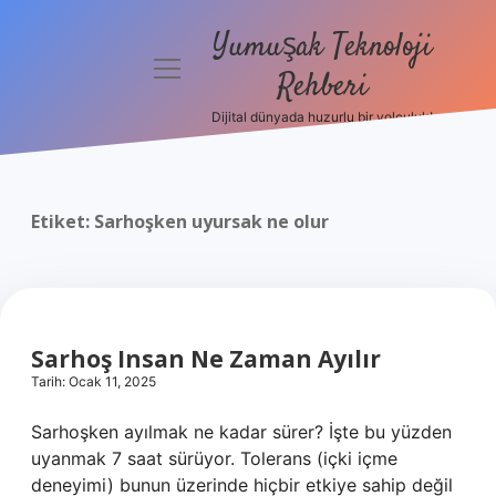
Yumuşak Teknoloji
menüyü
Rehberi
aç
Dijital dünyada huzurlu bir yolculuk!
Anasayfa
Gizlilik
Politikası
Etiket:
Sarhoşken uyursak ne olur
Yasal Uyarı
Hakkımızda
Sarhoş Insan Ne Zaman Ayılır
Tarih: Ocak 11, 2025
Sarhoşken ayılmak ne kadar sürer? İşte bu yüzden
uyanmak 7 saat sürüyor. Tolerans (içki içme
deneyimi) bunun üzerinde hiçbir etkiye sahip değil