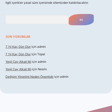
ilgili içerikler yasal süre içerisinde sitemizden kaldırılacaktır.
Arama
SON YORUMLAR
7 Yıl Kaç Gün Olur
için
admin
7 Yıl Kaç Gün Olur
için
Topal
Yeşil Çay Alkali Mi
için
admin
Yeşil Çay Alkali Mi
için
Nesrin
Değişim Yönetimi Neden Önemlidir
için
admin
dcasino