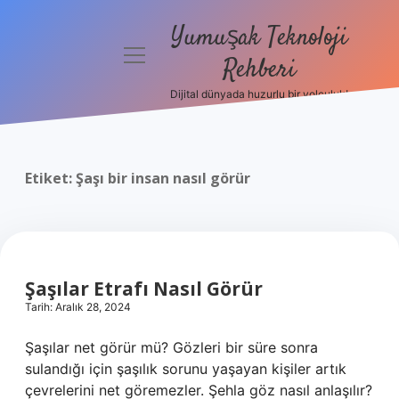
Yumuşak Teknoloji
menüyü
Rehberi
aç
Dijital dünyada huzurlu bir yolculuk!
Anasayfa
Gizlilik
Politikası
Etiket:
Şaşı bir insan nasıl görür
Yasal Uyarı
Hakkımızda
Şaşılar Etrafı Nasıl Görür
Tarih: Aralık 28, 2024
Şaşılar net görür mü? Gözleri bir süre sonra
sulandığı için şaşılık sorunu yaşayan kişiler artık
çevrelerini net göremezler. Şehla göz nasıl anlaşılır?