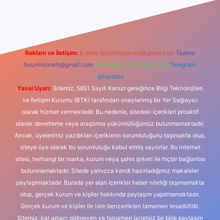
casino
Reklam ve İletişim:
E-mail:
backlinkpaneli@gmail.com
Teams:
forumhizmeti@gmail.com
Whatsapp: 0262 606 0 726
Telegram:
@karabul
Yasal Uyarı:
Sitemiz, 5651 Sayılı Kanun gereğince Bilgi Teknolojileri
ve İletişim Kurumu (BTK) tarafından onaylanmış bir Yer Sağlayıcı
olarak hizmet vermektedir. Bu nedenle, sitedeki içerikleri proaktif
olarak denetleme veya araştırma yükümlülüğümüz bulunmamaktadır.
Ancak, üyelerimiz yazdıkları içeriklerin sorumluluğunu taşımakta olup,
siteye üye olarak bu sorumluluğu kabul etmiş sayılırlar. Bu internet
sitesi, herhangi bir marka, kurum veya şahıs şirketi ile hiçbir bağlantısı
bulunmamaktadır. Sitede yalnızca kendi hazırladığımız makaleler
paylaşılmaktadır. Burada yer alan içerikler haber niteliği taşımamakta
olup, gerçek kurum ve kişiler hakkında paylaşım yapılmamaktadır.
Gerçek kurum ve kişiler ile isim benzerlikleri tamamen tesadüfidir.
Sitemiz, kar amacı gütmeyen ve tamamen ücretsiz bir bilgi paylaşım