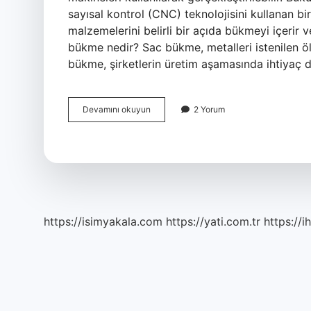
sayısal kontrol (CNC) teknolojisini kullanan bi
malzemelerini belirli bir açıda bükmeyi içerir 
bükme nedir? Sac bükme, metalleri istenilen öl
bükme, şirketlerin üretim aşamasında ihtiyaç d
Sac
Devamını okuyun
2 Yorum
Bükme
Işlemleri
Nelerdir
https://isimyakala.com
https://yati.com.tr
https://i