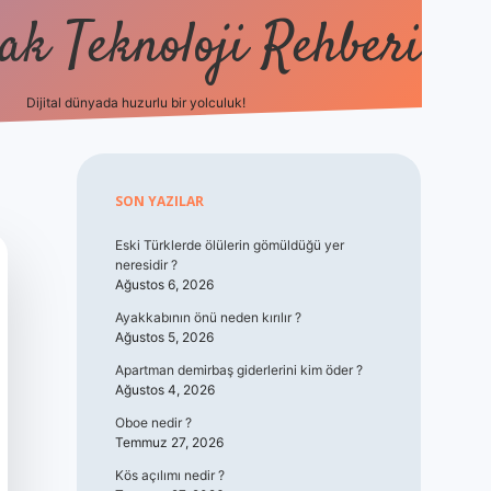
k Teknoloji Rehberi
Dijital dünyada huzurlu bir yolculuk!
vdcasino
Sidebar
SON YAZILAR
Eski Türklerde ölülerin gömüldüğü yer
neresidir ?
Ağustos 6, 2026
Ayakkabının önü neden kırılır ?
Ağustos 5, 2026
Apartman demirbaş giderlerini kim öder ?
Ağustos 4, 2026
Oboe nedir ?
Temmuz 27, 2026
Kös açılımı nedir ?