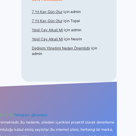
7 Yıl Kaç Gün Olur
için
admin
7 Yıl Kaç Gün Olur
için
Topal
Yeşil Çay Alkali Mi
için
admin
Yeşil Çay Alkali Mi
için
Nesrin
Değişim Yönetimi Neden Önemlidir
için
admin
6 0 726
Telegram: @karabul
ermektedir. Bu nedenle, sitedeki içerikleri proaktif olarak denetleme
uğu kabul etmiş sayılırlar. Bu internet sitesi, herhangi bir marka,